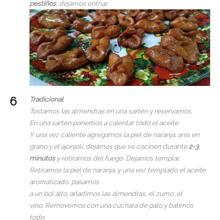
pestiños
, dejamos enfriar.
Tradicional
Tostamos las almendras en una sartén y reservamos.
En una sartén ponemos a calentar todo el aceite.
Y una vez caliente agregamos la piel de naranja, anís en
grano y el ajonjolí, dejamos que se cocinen durante
2-3
minutos
y retiramos del fuego. Dejamos templar.
Retiramos la piel de naranja, y una vez templado el aceite
aromatizado, pasamos
a un bol alto, añadimos las almendras, el zumo, el
vino. Removemos con una cuchara de palo y batimos
todo.