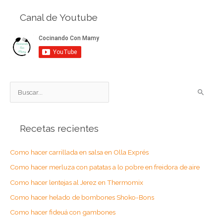
Canal de Youtube
B
u
s
Recetas recientes
c
a
Como hacer carrillada en salsa en Olla Exprés
r
Como hacer merluza con patatas a lo pobre en freidora de aire
p
o
Como hacer lentejas al Jerez en Thermomix
r
Como hacer helado de bombones Shoko-Bons
:
Como hacer fideuá con gambones