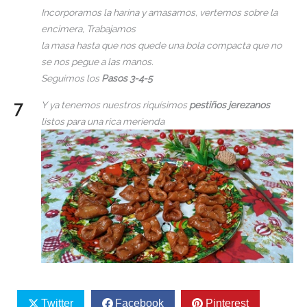
Incorporamos la harina y amasamos, vertemos sobre la
encimera, Trabajamos
la masa hasta que nos quede una bola compacta que no
se nos pegue a las manos.
Seguimos los
Pasos 3-4-5
Y ya tenemos nuestros riquísimos
pestiños jerezanos
listos para una rica merienda
Twitter
Facebook
Pinterest