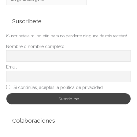
a
t
Suscríbete
e
g
¡Suscribete a mi boletín para no perderte ninguna de mis recetas!
o
r
Nombre o nombre completo
í
a
Email
s
Si continúas, aceptas la política de privacidad
Colaboraciones