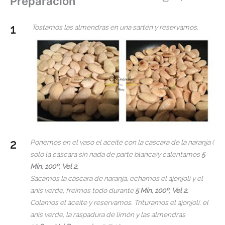
Preparación
Tostamos las almendras en una sartén y reservamos.
Ponemos en el vaso el aceite con la cascara de la naranja (
solo la cascara sin nada de parte blanca)y calentamos
5
Min, 100º, Vel 2,
Sacamos la cáscara de naranja, echamos el ajonjolí y el
anís verde, freímos todo durante
5 Min, 100º, Vel 2.
Colamos el aceite y reservamos. Trituramos el ajonjolí, el
anís verde, la raspadura de limón y las almendras