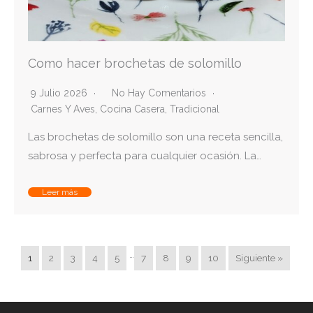
Como hacer brochetas de solomillo
9 Julio 2026
No Hay Comentarios
Carnes Y Aves
,
Cocina Casera
,
Tradicional
Las brochetas de solomillo son una receta sencilla,
sabrosa y perfecta para cualquier ocasión. La…
Leer más
…
1
2
3
4
5
7
8
9
10
Siguiente »