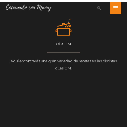
Ir
Men
Buscar
al
princ
contenido
Olla GM
Aquí encontrarás una gran variedad de recetas en las distintas
ollas GM.