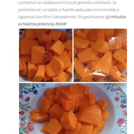
cortamos la calabaza en trozos grandes similares, la
ponemos en un plato o fuente apta para microondas y
tapamos con film transparente. Programamos
13 minutos
a máxima potencia, 800W
.