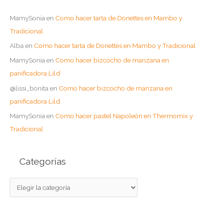
MamySonia
en
Como hacer tarta de Donettes en Mambo y
Tradicional
Alba
en
Como hacer tarta de Donettes en Mambo y Tradicional
MamySonia
en
Como hacer bizcocho de manzana en
panificadora Lild
@lissi_bonita
en
Como hacer bizcocho de manzana en
panificadora Lild
MamySonia
en
Como hacer pastel Napoleón en Thermomix y
Tradicional
Categorías
C
a
t