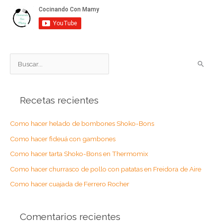
B
u
s
Recetas recientes
c
a
Como hacer helado de bombones Shoko-Bons
r
Como hacer fideuá con gambones
p
o
Como hacer tarta Shoko-Bons en Thermomix
r
Como hacer churrasco de pollo con patatas en Freidora de Aire
:
Como hacer cuajada de Ferrero Rocher
Comentarios recientes