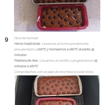
Hora de hornear.
Horno tradicional :
Llevamos al horno previamente
precalentado a
200ºC y horneamos a 180ºC durante 35
minutos
.
Freidora de Aire :
Llevamos al cestillo y programamos
25
minutos a 160ºC
Comprobamos con un palo de brocheta si están listos.