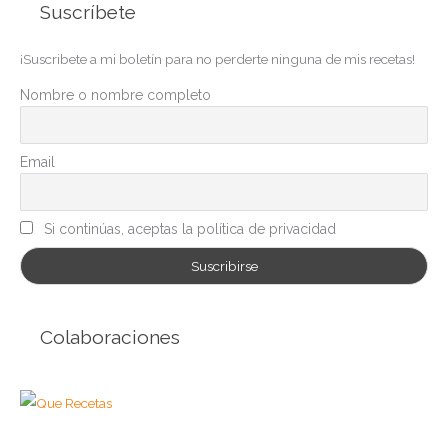
Suscríbete
e
g
¡Suscribete a mi boletín para no perderte ninguna de mis recetas!
o
r
Nombre o nombre completo
í
a
Email
s
Si continúas, aceptas la política de privacidad
Colaboraciones