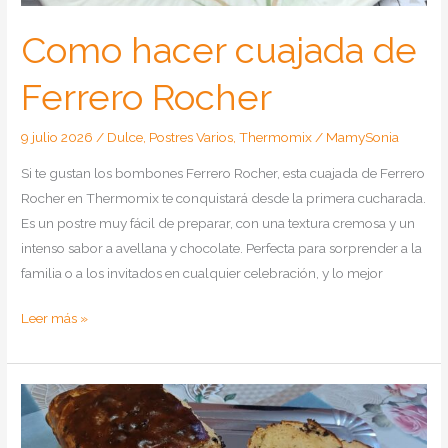
Como hacer cuajada de
Ferrero Rocher
9 julio 2026
/
Dulce
,
Postres Varios
,
Thermomix
/
MamySonia
Si te gustan los bombones Ferrero Rocher, esta cuajada de Ferrero
Rocher en Thermomix te conquistará desde la primera cucharada.
Es un postre muy fácil de preparar, con una textura cremosa y un
intenso sabor a avellana y chocolate. Perfecta para sorprender a la
familia o a los invitados en cualquier celebración, y lo mejor
Como
Leer más »
hacer
cuajada
de
Ferrero
Rocher