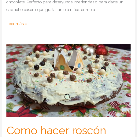
chocolate. Perfecto para desayunos, meriendas o para darte un
capricho casero que gusta tanto a niños como a
Como
Leer más »
hacer
pan
brioche
con
pepitas
de
chocolate
en
Thermomix
Como hacer roscón