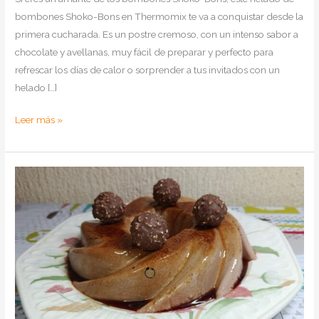
bombones Shoko-Bons en Thermomix te va a conquistar desde la
primera cucharada. Es un postre cremoso, con un intenso sabor a
chocolate y avellanas, muy fácil de preparar y perfecto para
refrescar los días de calor o sorprender a tus invitados con un
helado […]
Como
Leer más »
hacer
helado
de
bombones
Shoko-
Bons