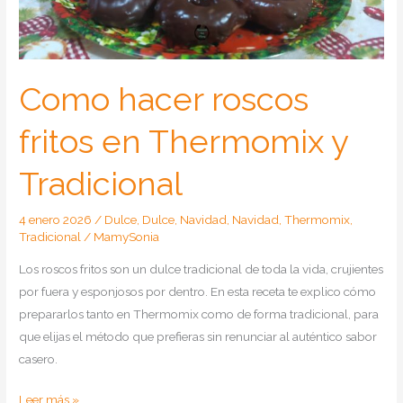
Como hacer roscos
fritos en Thermomix y
Tradicional
4 enero 2026
/
Dulce
,
Dulce
,
Navidad
,
Navidad
,
Thermomix
,
Tradicional
/
MamySonia
Los roscos fritos son un dulce tradicional de toda la vida, crujientes
por fuera y esponjosos por dentro. En esta receta te explico cómo
prepararlos tanto en Thermomix como de forma tradicional, para
que elijas el método que prefieras sin renunciar al auténtico sabor
casero.
Como
Leer más »