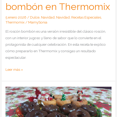
bombón en Thermomix
5 enero 2026
/
Dulce
,
Navidad
,
Navidad
,
Recetas Especiales
,
Thermomix
/
MamySonia
El roscón bombón es una versión irresistible del clásico roscón,
con un interior jugoso y lleno de sabor que lo convierte en el
protagonista de cualquier celebración. En esta receta te explico
cómo prepararlo en Thermomix y consigas un resultado
espectacular.
Como
Leer más »
hacer
roscón
bombón
en
Thermomix