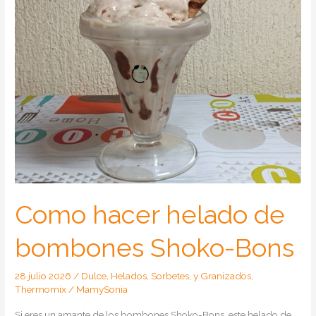
Como hacer helado de
bombones Shoko-Bons
28 julio 2026
/
Dulce
,
Helados, Sorbetes, y Granizados
,
Thermomix
/
MamySonia
Si eres un amante de los bombones Shoko-Bons, este helado de