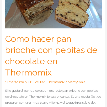
Como hacer pan
brioche con pepitas de
chocolate en
Thermomix
11 marzo 2026
/
Dulce
,
Pan
,
Thermomix
/
MamySonia
Si te gusta el pan dulce esponjoso, este pan brioche con pepitas
de chocolate en Thermomix te va a encantar. Es una receta fácil de
preparar, con una miga suave y tierna y el toque irresistible del