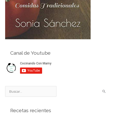
Canal de Youtube
B
u
s
Recetas recientes
c