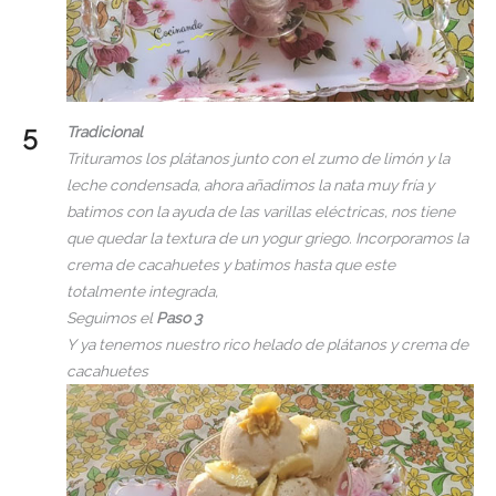
Tradicional
Trituramos los plátanos junto con el zumo de limón y la
leche condensada, ahora añadimos la nata muy fría y
batimos con la ayuda de las varillas eléctricas, nos tiene
que quedar la textura de un yogur griego. Incorporamos la
crema de cacahuetes y batimos hasta que este
totalmente integrada,
Seguimos el
Paso 3
Y ya tenemos nuestro rico helado de plátanos y crema de
cacahuetes