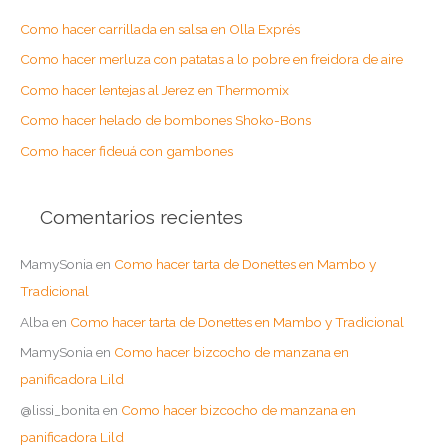
a
Como hacer carrillada en salsa en Olla Exprés
r
Como hacer merluza con patatas a lo pobre en freidora de aire
p
o
Como hacer lentejas al Jerez en Thermomix
r
Como hacer helado de bombones Shoko-Bons
:
Como hacer fideuá con gambones
Comentarios recientes
MamySonia
en
Como hacer tarta de Donettes en Mambo y
Tradicional
Alba
en
Como hacer tarta de Donettes en Mambo y Tradicional
MamySonia
en
Como hacer bizcocho de manzana en
panificadora Lild
@lissi_bonita
en
Como hacer bizcocho de manzana en
panificadora Lild