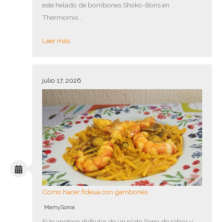
este helado de bombones Shoko-Bons en
Thermomix…
Leer más
julio 17, 2026
Como hacer fideuá con gambones
MamySonia
Si te apetece disfrutar de un plato lleno de sabor y