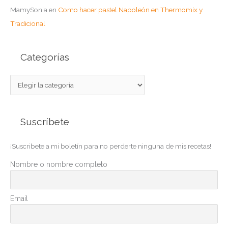
MamySonia
en
Como hacer pastel Napoleón en Thermomix y
Tradicional
Categorías
C
a
t
Suscríbete
e
g
¡Suscribete a mi boletín para no perderte ninguna de mis recetas!
o
r
Nombre o nombre completo
í
a
Email
s