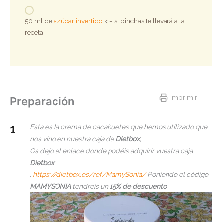
50 ml de
azúcar invertido
<.– si pinchas te llevará a la
receta
Imprimir
Preparación
Esta es la crema de cacahuetes que hemos utilizado que
nos vino en nuestra caja de
Dietbox
,
Os dejo el enlace donde podéis adquirir vuestra caja
Dietbox
.
https://dietbox.es/ref/MamySonia/
Poniendo el código
MAMYSONIA
tendréis un
15% de descuento