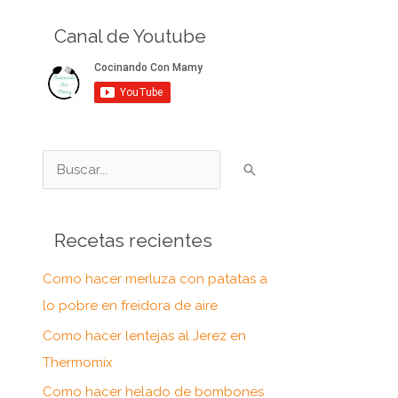
Canal de Youtube
B
u
s
Recetas recientes
c
a
Como hacer merluza con patatas a
r
lo pobre en freidora de aire
p
Como hacer lentejas al Jerez en
o
Thermomix
r
Como hacer helado de bombones