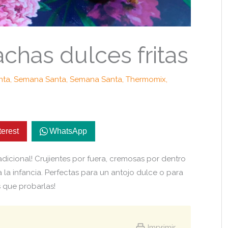
has dulces fritas
nta
,
Semana Santa
,
Semana Santa
,
Thermomix
,
terest
WhatsApp
adicional! Crujientes por fuera, cremosas por dentro
 la infancia. Perfectas para un antojo dulce o para
s que probarlas!
Imprimir