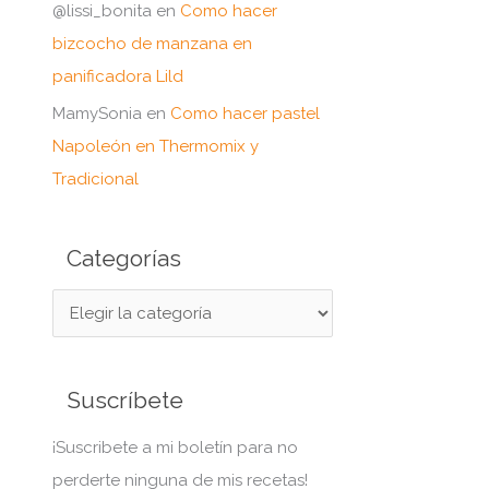
@lissi_bonita
en
Como hacer
bizcocho de manzana en
panificadora Lild
MamySonia
en
Como hacer pastel
Napoleón en Thermomix y
Tradicional
Categorías
C
a
t
Suscríbete
e
g
¡Suscribete a mi boletín para no
o
perderte ninguna de mis recetas!