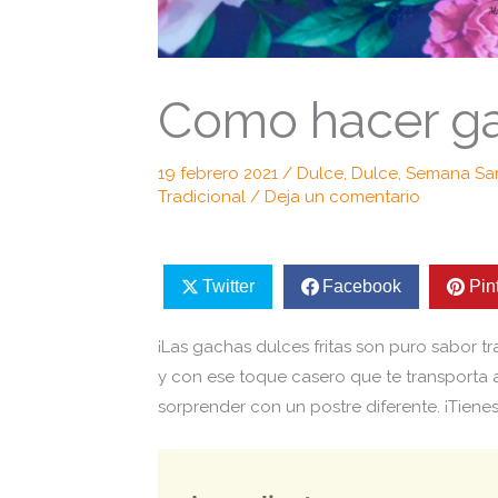
Como hacer gac
19 febrero 2021
/
Dulce
,
Dulce
,
Semana Sa
Tradicional
/
Deja un comentario
Twitter
Facebook
Pin
¡Las gachas dulces fritas son puro sabor tr
y con ese toque casero que te transporta a
sorprender con un postre diferente. ¡Tiene