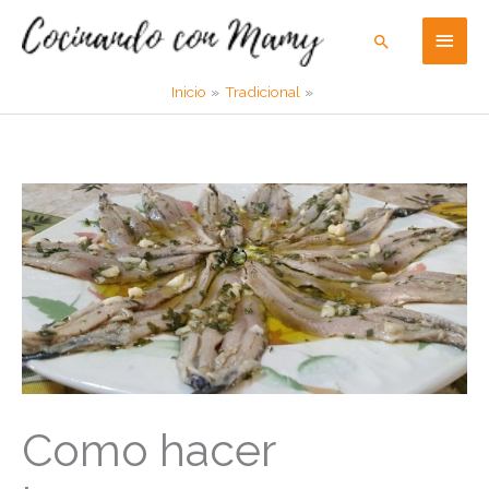
Ir
Men
Buscar
al
contenido
princ
Inicio
Tradicional
Como hacer