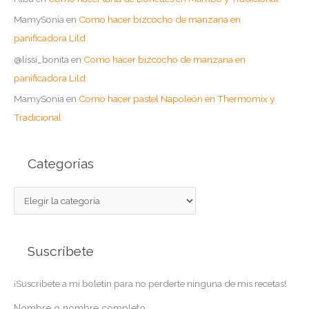
MamySonia
en
Como hacer bizcocho de manzana en
panificadora Lild
@lissi_bonita
en
Como hacer bizcocho de manzana en
panificadora Lild
MamySonia
en
Como hacer pastel Napoleón en Thermomix y
Tradicional
Categorías
C
a
t
Suscríbete
e
g
¡Suscribete a mi boletín para no perderte ninguna de mis recetas!
o
r
Nombre o nombre completo