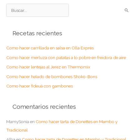
B
u
s
Recetas recientes
c
a
Como hacer carrillada en salsa en Olla Exprés
r
Como hacer merluza con patatas a lo pobre en freidora de aire
p
o
Como hacer lentejas al Jerez en Thermomix
r
Como hacer helado de bombones Shoko-Bons
:
Como hacer fideuá con gambones
Comentarios recientes
MamySonia
en
Como hacer tarta de Donettes en Mambo y
Tradicional
Alba
en
Como hacer tarta de Donettes en Mambo y Tradicional