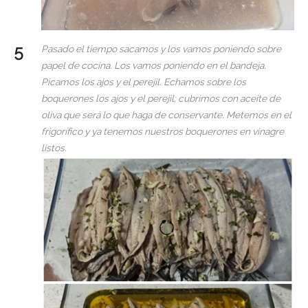
Pasado el tiempo sacamos y los vamos poniendo sobre
papel de cocina. Los vamos poniendo en el bandeja.
Picamos los ajos y el perejil. Echamos sobre los
boquerones los ajos y el perejil; cubrimos con aceite de
oliva que será lo que haga de conservante. Metemos en el
frigorífico y ya tenemos nuestros boquerones en vinagre
listos.