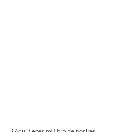
¡ Aquí tienes mi libro de postres