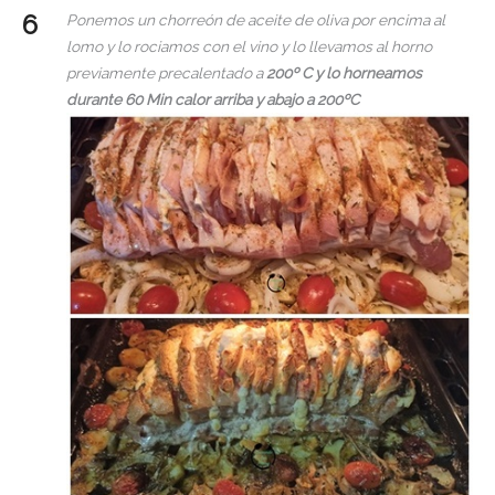
Ponemos un chorreón de aceite de oliva por encima al
lomo y lo rociamos con el vino y lo llevamos al horno
previamente precalentado a
200º C y lo horneamos
durante 60 Min calor arriba y abajo a 200ºC