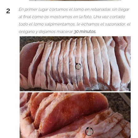
En primer lugar cortamos el lomo en rebanadas sin llegar
al final como os mostramos en la foto, Una vez cortado
todo el lomo salpimentamos, le echamos el sazonador, el
orégano y dejamos macerar
30 minutos.