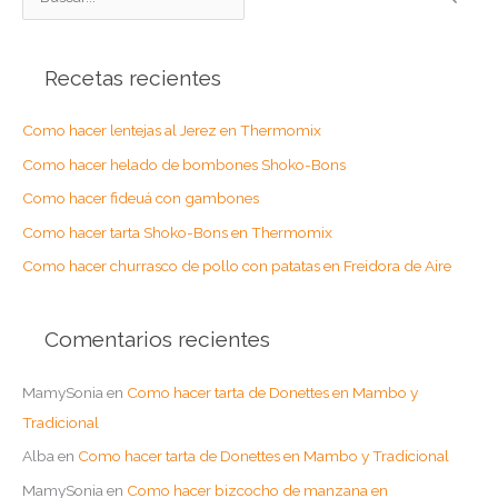
u
s
Recetas recientes
c
a
Como hacer lentejas al Jerez en Thermomix
r
Como hacer helado de bombones Shoko-Bons
p
o
Como hacer fideuá con gambones
r
Como hacer tarta Shoko-Bons en Thermomix
:
Como hacer churrasco de pollo con patatas en Freidora de Aire
Comentarios recientes
MamySonia
en
Como hacer tarta de Donettes en Mambo y
Tradicional
Alba
en
Como hacer tarta de Donettes en Mambo y Tradicional
MamySonia
en
Como hacer bizcocho de manzana en