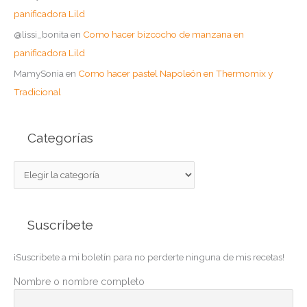
panificadora Lild
@lissi_bonita
en
Como hacer bizcocho de manzana en
panificadora Lild
MamySonia
en
Como hacer pastel Napoleón en Thermomix y
Tradicional
Categorías
C
a
t
Suscríbete
e
g
¡Suscribete a mi boletín para no perderte ninguna de mis recetas!
o
r
Nombre o nombre completo
í