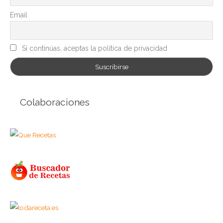
a
Email
s
Si continúas, aceptas la política de privacidad
Colaboraciones