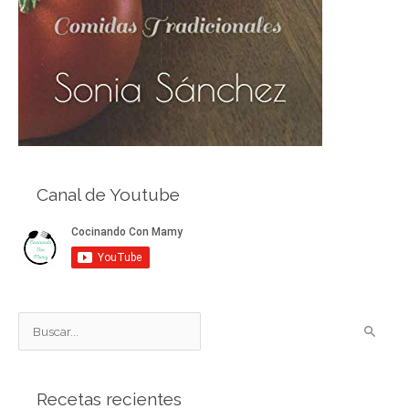
Canal de Youtube
B
u
s
Recetas recientes
c