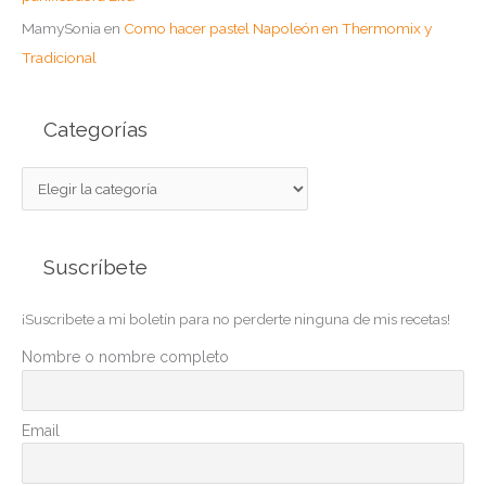
MamySonia
en
Como hacer pastel Napoleón en Thermomix y
Tradicional
Categorías
C
a
t
Suscríbete
e
g
¡Suscribete a mi boletín para no perderte ninguna de mis recetas!
o
r
Nombre o nombre completo
í
a
Email
s