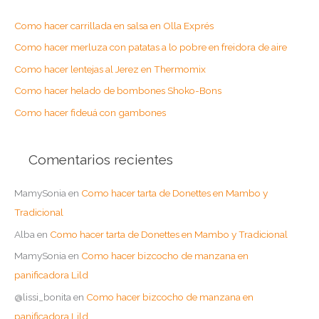
a
Como hacer carrillada en salsa en Olla Exprés
r
Como hacer merluza con patatas a lo pobre en freidora de aire
p
o
Como hacer lentejas al Jerez en Thermomix
r
Como hacer helado de bombones Shoko-Bons
:
Como hacer fideuá con gambones
Comentarios recientes
MamySonia
en
Como hacer tarta de Donettes en Mambo y
Tradicional
Alba
en
Como hacer tarta de Donettes en Mambo y Tradicional
MamySonia
en
Como hacer bizcocho de manzana en
panificadora Lild
@lissi_bonita
en
Como hacer bizcocho de manzana en
panificadora Lild