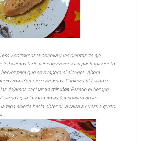
ess y sofreímos la cebolla y los dientes de ajo
do lo batimos todo e incorporamos las pechugas junto
 hervor para que se evapore el alcohol.. Ahora
chugas mezclamos y cerramos. Subimos el fuego y
ltas dejamos cocinar
20 minutos
. Pasado el tiempo
si vemos que la salsa no está a nuestro gusto
tapa abierta hasta obtener la salsa a nuestro gusto.
a.