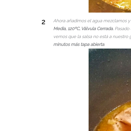
Ahora añadimos el agua mezclamos 
Media, 120ºC, Válvula Cerrada.
Pasado e
vemos que la salsa no está a nuest
minutos más tapa abierta
.