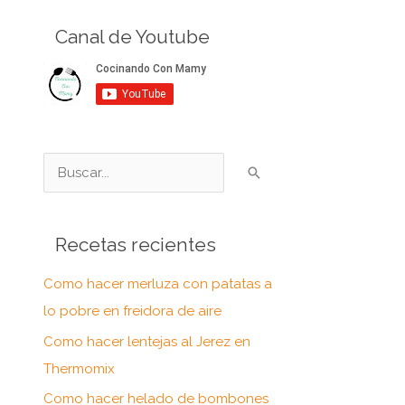
Canal de Youtube
B
u
s
Recetas recientes
c
a
Como hacer merluza con patatas a
r
lo pobre en freidora de aire
p
Como hacer lentejas al Jerez en
o
Thermomix
r
Como hacer helado de bombones