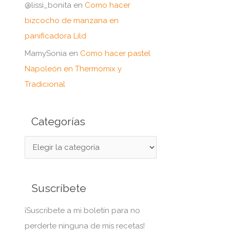
@lissi_bonita
en
Como hacer
bizcocho de manzana en
panificadora Lild
MamySonia
en
Como hacer pastel
Napoleón en Thermomix y
Tradicional
Categorías
C
a
t
Suscríbete
e
g
¡Suscribete a mi boletín para no
o
perderte ninguna de mis recetas!