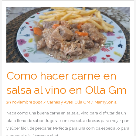
patatas
con
costillas
adobadas
en
Olla
Gm
Como hacer carne en
salsa al vino en Olla Gm
29 noviembre 2024
/
Carnes y Aves
,
Olla GM
/
MamySonia
Nada como una buena carne en salsa al vino para disfrutar de un
plato lleno de sabor. Jugosa, con una salsa de esas para mojar pan
y súper fácil de preparar. Perfecta para una comida especial o para
alegrar el día. ¡Vamos a ello!