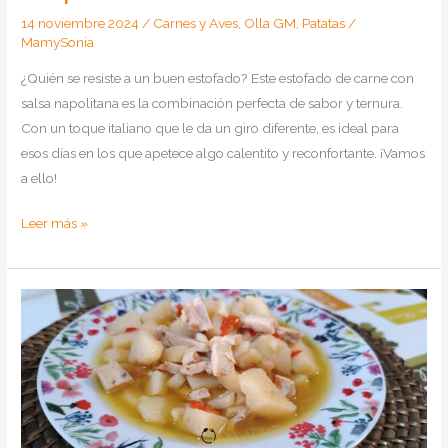
14 noviembre 2024
/
Carnes y Aves
,
Olla GM
,
Patatas
/
MamySonia
¿Quién se resiste a un buen estofado? Este estofado de carne con
salsa napolitana es la combinación perfecta de sabor y ternura.
Con un toque italiano que le da un giro diferente, es ideal para
esos días en los que apetece algo calentito y reconfortante. ¡Vamos
a ello!
Como
Leer más »
hacer
Estofado
de
carne
con
salsa
napolitana
en
olla