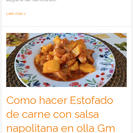
Como
Leer más »
hacer
carne
en
salsa
al
vino
en
Olla
Gm
Como hacer Estofado
de carne con salsa
napolitana en olla Gm