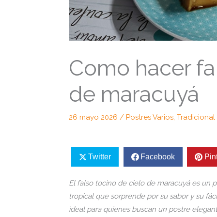
Como hacer fal
de maracuyá
26 mayo 2026
/
Postres Varios
,
Tradicional
Twitter
Facebook
Pin
El falso tocino de cielo de maracuyá es un 
tropical que sorprende por su sabor y su fáci
ideal para quienes buscan un postre elegant