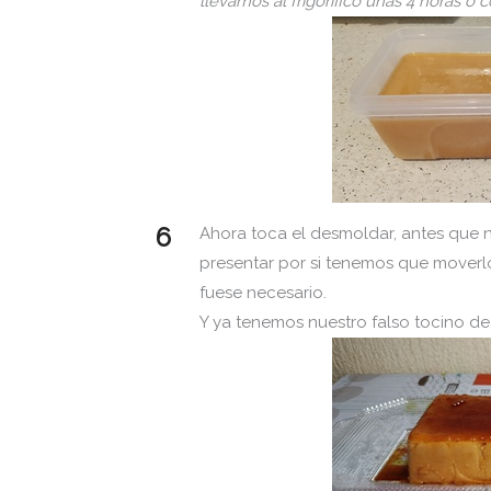
llevamos al frigorífico unas 4 horas o
Ahora toca el desmoldar, antes qu
presentar por si tenemos que moverlo
fuese necesario.
Y ya tenemos nuestro falso tocino de 