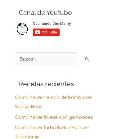
Canal de Youtube
B
u
s
Recetas recientes
c
a
Como hacer helado de bombones
r
Shoko-Bons
p
Como hacer fideuá con gambones
o
Como hacer tarta Shoko-Bons en
r
Thermomix