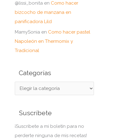
@lissi_bonita
en
Como hacer
bizcocho de manzana en
panificadora Lild
MamySonia
en
Como hacer pastel
Napoleón en Thermomix y
Tradicional
Categorías
C
a
t
Suscríbete
e
g
¡Suscribete a mi boletín para no
o
perderte ninguna de mis recetas!