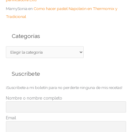
MamySonia
en
Como hacer pastel Napoleón en Thermomix y
Tradicional
Categorías
C
a
t
Suscríbete
e
g
¡Suscribete a mi boletín para no perderte ninguna de mis recetas!
o
r
Nombre o nombre completo
í
a
Email
s