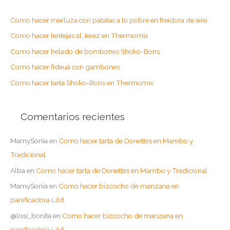
a
Como hacer merluza con patatas a lo pobre en freidora de aire
r
Como hacer lentejas al Jerez en Thermomix
p
o
Como hacer helado de bombones Shoko-Bons
r
Como hacer fideuá con gambones
:
Como hacer tarta Shoko-Bons en Thermomix
Comentarios recientes
MamySonia
en
Como hacer tarta de Donettes en Mambo y
Tradicional
Alba
en
Como hacer tarta de Donettes en Mambo y Tradicional
MamySonia
en
Como hacer bizcocho de manzana en
panificadora Lild
@lissi_bonita
en
Como hacer bizcocho de manzana en
panificadora Lild