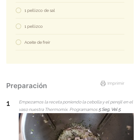
1 pellizco de sal
1 pellizco
Aceite de freír
Imprimir
Preparación
Empezamos la receta poniendo la cebolla y el perejil en el
vaso nuestra Thermomix. Programamos
5 Seg, Vel 5
.