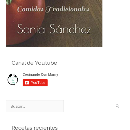
Canal de Youtube
B
u
s
Recetas recientes
c