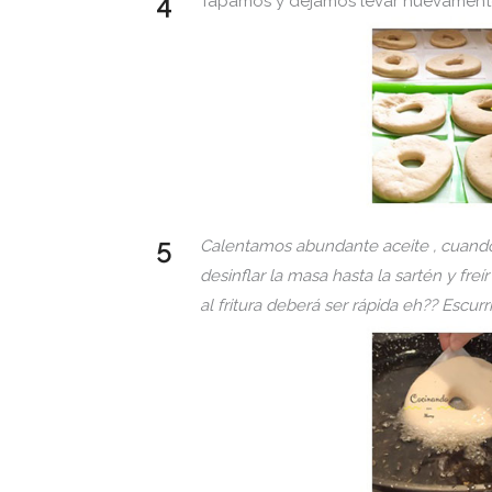
Tapamos y dejamos levar nuevament
Calentamos abundante aceite , cuando
desinflar la masa hasta la sartén y fre
al fritura deberá ser rápida eh?? Escur