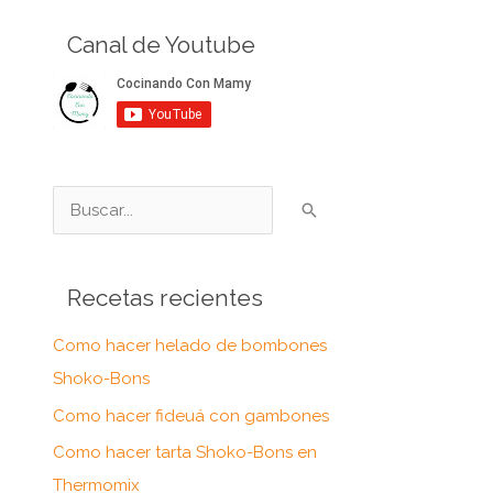
Canal de Youtube
B
u
s
Recetas recientes
c
a
Como hacer helado de bombones
r
Shoko-Bons
p
Como hacer fideuá con gambones
o
Como hacer tarta Shoko-Bons en
r
Thermomix