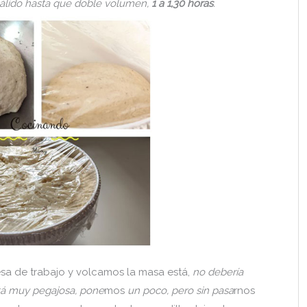
cálido hasta que doble volumen,
1 a 1,30 horas
.
a de trabajo y volcamos la masa está,
no debería
tá muy pegajosa, pone
mos
un poco, pero sin pasa
rnos