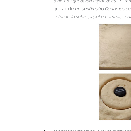
o n
o
nos quedarán esponjosos.
Estira
grosor de
un centímetro
Cortamos
co
colocando sobre papel e hornear, cor