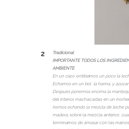
Tradicional
IMPORTANTE TODOS LOS INGREDIEN
AMBIENTE
En un ca
zo
entibia
mos
un poco la lech
Echamos en un bol la harina, y azúcar
Después ponemos encima la mantequil
del interior machacadas en un morte
Iremos echando la mezcla de leche p
madera,
sobre la mezcla anterior,
cua
termina
mos
de amasar
con las mano