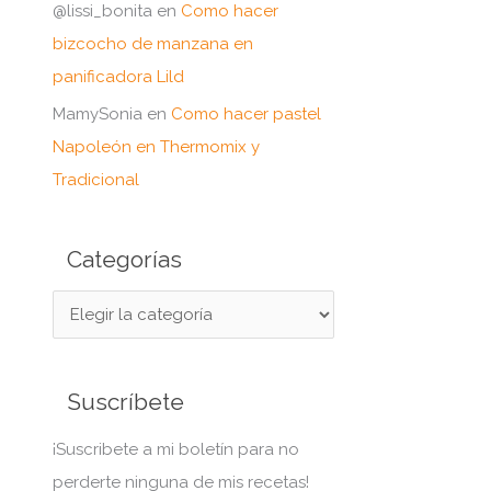
@lissi_bonita
en
Como hacer
bizcocho de manzana en
panificadora Lild
MamySonia
en
Como hacer pastel
Napoleón en Thermomix y
Tradicional
Categorías
C
a
t
Suscríbete
e
g
¡Suscribete a mi boletín para no
o
perderte ninguna de mis recetas!