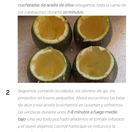
cucharadas de aceite de oliva
rehogamos toda la carne de
los calabacines durante
10 minutos
.
Seguimos cortando la cebolla, los dientes de ajo, los
pimientos en trozos pequeños. Ahora escurrimos las latas
de atún y ese aceite lo echamos en la sartén y sofreímos
las verduras durante unos
7-8 minutos a fuego medio
bajo
. Una vez todo pochado añadimos el tomate triturado
y el laurel dejamos cocinar hasta que se reduzca a la