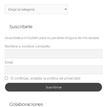
C
a
t
Suscríbete
e
g
¡Suscribete a mi boletín para no perderte ninguna de mis recetas!
o
r
Nombre o nombre completo
í
a
Email
s
Si continúas, aceptas la política de privacidad
Colaboraciones