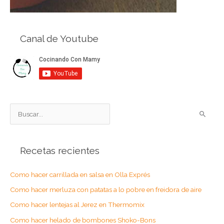
Canal de Youtube
B
u
s
Recetas recientes
c
a
Como hacer carrillada en salsa en Olla Exprés
r
Como hacer merluza con patatas a lo pobre en freidora de aire
p
o
Como hacer lentejas al Jerez en Thermomix
r
Como hacer helado de bombones Shoko-Bons