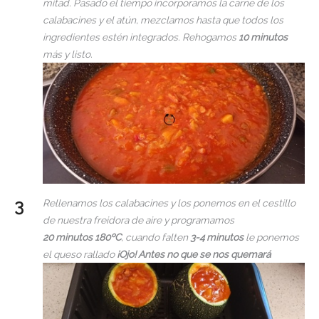
mitad. Pasado el tiempo incorporamos la carne de los
calabacines y el atún, mezclamos hasta que todos los
ingredientes estén integrados. Rehogamos
10 minutos
más y listo.
Rellenamos los calabacines y los ponemos en el cestillo
de nuestra freidora de aire y programamos
20 minutos 180ºC
, cuando falten
3-4 minutos
le ponemos
el queso rallado
¡Ojo! Antes no que se nos quemará