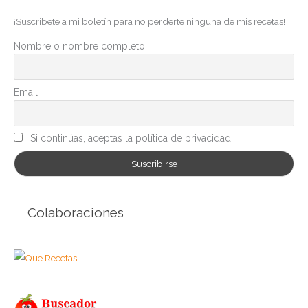
g
¡Suscribete a mi boletín para no perderte ninguna de mis recetas!
o
r
Nombre o nombre completo
í
a
Email
s
Si continúas, aceptas la política de privacidad
Colaboraciones