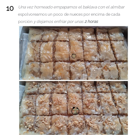
Una vez horneado empapamos el baklava con el almíbar
espolvoreamos un poco de nueces por encima de cada
porción
y dejamos enfriar por unas
2 horas