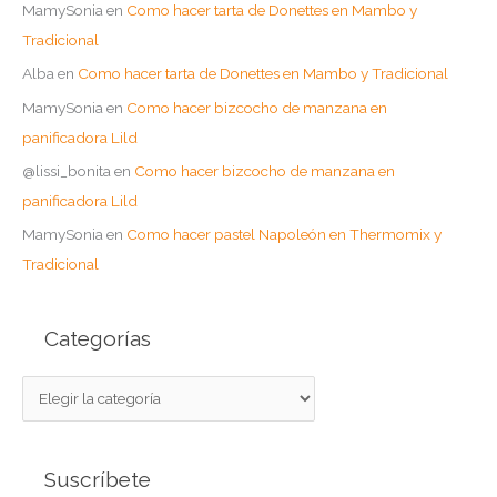
MamySonia
en
Como hacer tarta de Donettes en Mambo y
Tradicional
Alba
en
Como hacer tarta de Donettes en Mambo y Tradicional
MamySonia
en
Como hacer bizcocho de manzana en
panificadora Lild
@lissi_bonita
en
Como hacer bizcocho de manzana en
panificadora Lild
MamySonia
en
Como hacer pastel Napoleón en Thermomix y
Tradicional
Categorías
C
a
t
Suscríbete
e