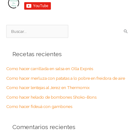
B
u
s
Recetas recientes
c
a
Como hacer carrillada en salsa en Olla Exprés
r
Como hacer merluza con patatas a lo pobre en freidora de aire
p
o
Como hacer lentejas al Jerez en Thermomix
r
Como hacer helado de bombones Shoko-Bons
:
Como hacer fideuá con gambones
Comentarios recientes