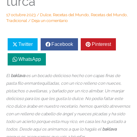
turca
17 octubre 2023
/
Dulce
,
Recetas del Mundo
,
Recetas del Mundo
,
Tradicional
/
Deja un comentario
Twitter
Facebook
Pinterest
WhatsApp
El
baklava
es un bocado delicioso hecho con capas finas de
pasta filo enmantequilladas, con un rico relleno con nueces,
pistachos o avellanas, y bañado por un rico almíbar. Un manjar
delicioso para los que les gusta lo dulce. No podía faltar este
rico dulce árabe en nuestro recetario, hemos querido atrevernos
con un relleno de cabello de ángel y nueces picadas y ha sido
todo un acierto porque esta muy rico, en casa les ha gustado a
todos. Desde aquí os animamos a que lo hagáis el
baklava
porque os aseguramos que vais a triunfar.