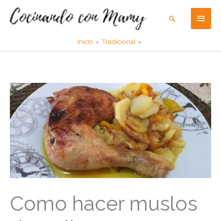
Ir
Men
Buscar
al
contenido
princ
Inicio
Tradicional
Como hacer muslos