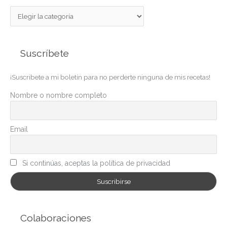
C
a
t
Suscríbete
e
g
¡Suscribete a mi boletín para no perderte ninguna de mis recetas!
o
r
Nombre o nombre completo
í
a
Email
s
Si continúas, aceptas la política de privacidad
Colaboraciones