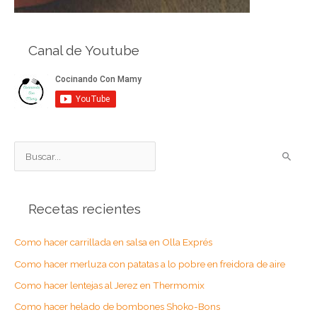
Canal de Youtube
B
u
s
Recetas recientes
c
a
Como hacer carrillada en salsa en Olla Exprés
r
Como hacer merluza con patatas a lo pobre en freidora de aire
p
o
Como hacer lentejas al Jerez en Thermomix
r
Como hacer helado de bombones Shoko-Bons