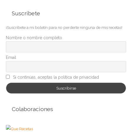
t
Suscríbete
e
g
¡Suscribete a mi boletín para no perderte ninguna de mis recetas!
o
r
Nombre o nombre completo
í
a
Email
s
Si continúas, aceptas la política de privacidad
Colaboraciones