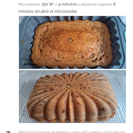
Microondas
750 W
–>
9 minutos
y dejamos reposar
8
minutos sin abrir el microondas.
Ahora toca hacer el relleno y para ello vamos a triturar los