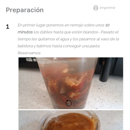
Imprimir
Preparación
En primer lugar ponemos en remojo sobre unos
10
minutos
los dátiles hasta que estén blandos- Pasado el
tiempo les quitamos el agua y los pasamos al vaso de la
batidora y batimos hasta conseguir una pasta.
Reservamos.