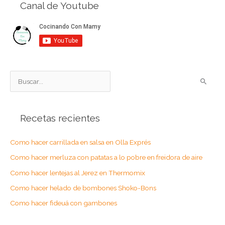
Canal de Youtube
B
u
s
Recetas recientes
c
a
Como hacer carrillada en salsa en Olla Exprés
r
Como hacer merluza con patatas a lo pobre en freidora de aire
p
o
Como hacer lentejas al Jerez en Thermomix
r
Como hacer helado de bombones Shoko-Bons
:
Como hacer fideuá con gambones