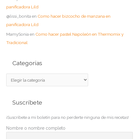
panificadora Lild
@lissi_bonita
en
Como hacer bizcocho de manzana en
panificadora Lild
MamySonia
en
Como hacer pastel Napoleón en Thermomix y
Tradicional
Categorías
C
a
t
Suscríbete
e
g
¡Suscribete a mi boletín para no perderte ninguna de mis recetas!
o
r
Nombre o nombre completo
í