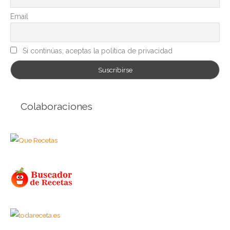
a
Email
s
Si continúas, aceptas la política de privacidad
Colaboraciones