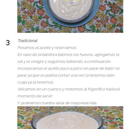
Tradicional
Pesamos el aceite y reservamos.
En vaso de la batidora batimos los huevos, agregamos la
sal y el vinagre y seguimos batiendo, a continuación
incorporamos el aceite poco a poco sin parar de batir( no
parar ya que se podría cortar) una vez la tenemos bien
cuaja ya la tenemos.
Volcamos en un cuenco y metemos al frigorífico hasta el
momento de servir
Y ya tenemos nuestra salsa de mayonesa lista.