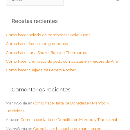
u
s
Recetas recientes
c
a
Como hacer helado de bombones Shoko-Bons
r
Como hacer fideuá con gambones
p
o
Como hacer tarta Shoko-Bons en Thermomix
r
Como hacer churrasco de pollo con patatas en Freidora de Aire
:
Como hacer cuajada de Ferrero Rocher
Comentarios recientes
MamySonia
en
Como hacer tarta de Donettes en Mambo y
Tradicional
Alba
en
Como hacer tarta de Donettes en Mambo y Tradicional
MamySonia
en
Como hacer bizcocho de manzana en