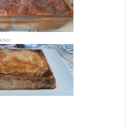
s
listo
.