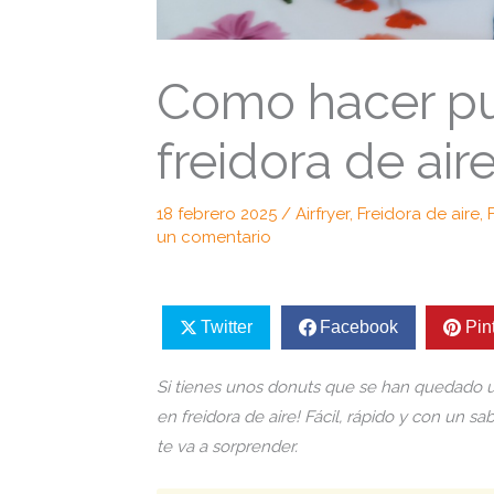
Como hacer pu
freidora de air
18 febrero 2025
/
Airfryer
,
Freidora de aire
,
un comentario
Twitter
Facebook
Pin
Si tienes unos donuts que se han quedado un
en freidora de aire! Fácil, rápido y con un 
te va a sorprender.