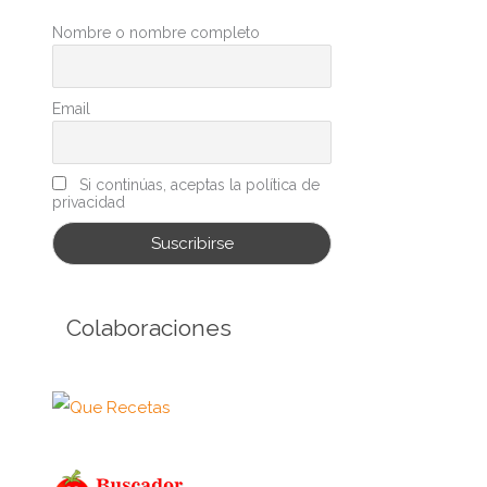
r
Nombre o nombre completo
í
a
s
Email
Si continúas, aceptas la política de
privacidad
Colaboraciones