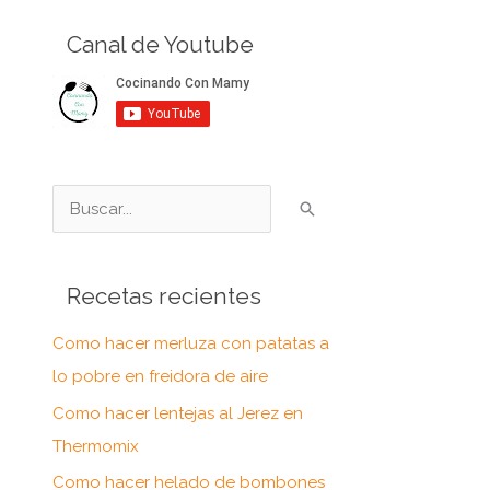
Canal de Youtube
B
u
s
Recetas recientes
c
a
Como hacer merluza con patatas a
r
lo pobre en freidora de aire
p
Como hacer lentejas al Jerez en
o
Thermomix
r
Como hacer helado de bombones