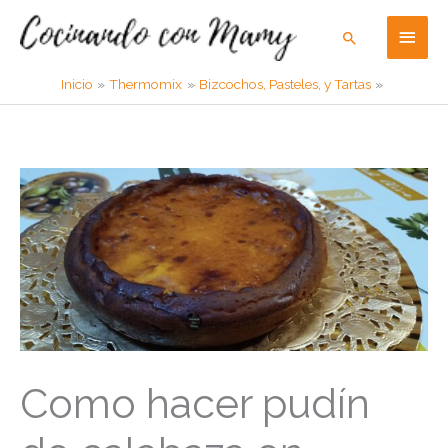
Ir
Men
Buscar
al
contenido
princ
Inicio
Thermomix
Bizcochos, Pasteles, y Tartas
Como hacer pudín