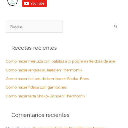
B
u
s
Recetas recientes
c
a
Como hacer merluza con patatas a lo pobre en freidora de aire
r
Como hacer lentejas al Jerez en Thermomix
p
o
Como hacer helado de bombones Shoko-Bons
r
Como hacer fideuá con gambones
:
Como hacer tarta Shoko-Bons en Thermomix
Comentarios recientes