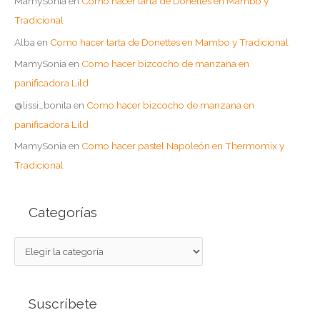
MamySonia
en
Como hacer tarta de Donettes en Mambo y
Tradicional
Alba
en
Como hacer tarta de Donettes en Mambo y Tradicional
MamySonia
en
Como hacer bizcocho de manzana en
panificadora Lild
@lissi_bonita
en
Como hacer bizcocho de manzana en
panificadora Lild
MamySonia
en
Como hacer pastel Napoleón en Thermomix y
Tradicional
Categorías
C
a
t
Suscríbete
e