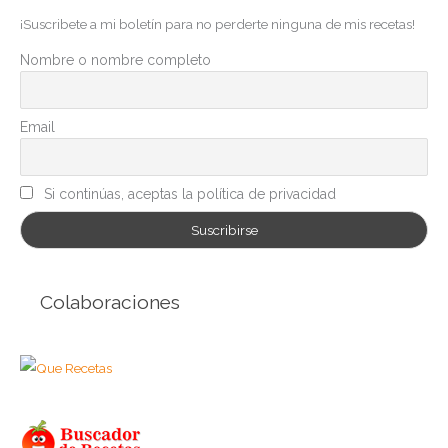
g
¡Suscribete a mi boletín para no perderte ninguna de mis recetas!
o
r
Nombre o nombre completo
í
a
Email
s
Si continúas, aceptas la política de privacidad
Colaboraciones