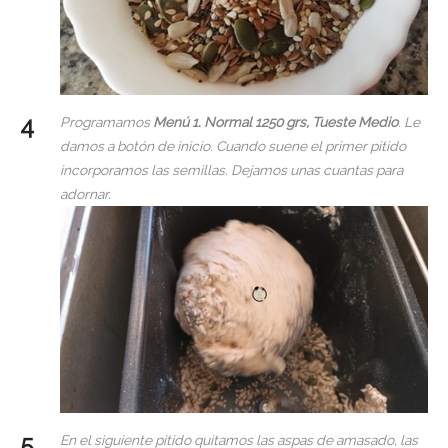
Programamos
Menú 1. Normal 1250 grs, Tueste Medio
. Le
damos a botón de inicio. Cuando suene el primer pitido
incorporamos las semillas. Dejamos unas cuantas para
adornar.
En el siguiente pitido quitamos las aspas de amasado, las