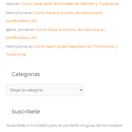
Alba
en
Como hacer tarta de Donettes en Mambo y Tradicional
MamySonia
en
Como hacer bizcocho de manzana en
panificadora Lild
@lissi_bonita
en
Como hacer bizcocho de manzana en
panificadora Lild
MamySonia
en
Como hacer pastel Napoleón en Thermomix y
Tradicional
Categorías
C
a
t
Suscríbete
e
g
¡Suscribete a mi boletín para no perderte ninguna de mis recetas!
o