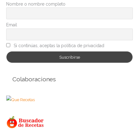
r
Nombre o nombre completo
í
a
Email
s
Si continúas, aceptas la política de privacidad
Colaboraciones