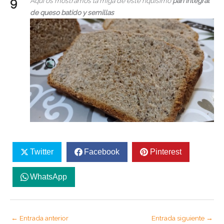
Aquí os mostramos la miga de este riquísimo
pan integral
de queso batido y semillas
Twitter
Facebook
Pinterest
WhatsApp
←
Entrada anterior
Entrada siguiente
→