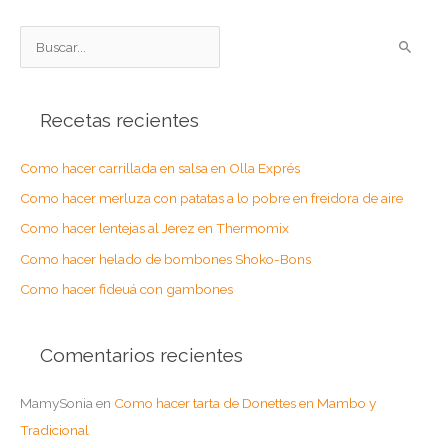
B
u
s
Recetas recientes
c
a
Como hacer carrillada en salsa en Olla Exprés
r
Como hacer merluza con patatas a lo pobre en freidora de aire
p
o
Como hacer lentejas al Jerez en Thermomix
r
Como hacer helado de bombones Shoko-Bons
:
Como hacer fideuá con gambones
Comentarios recientes
MamySonia
en
Como hacer tarta de Donettes en Mambo y
Tradicional