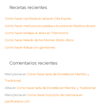
s
Recetas recientes
c
a
Como hacer carrillada en salsa en Olla Exprés
r
Como hacer merluza con patatas a lo pobre en freidora de aire
p
o
Como hacer lentejas al Jerez en Thermomix
r
Como hacer helado de bombones Shoko-Bons
:
Como hacer fideuá con gambones
Comentarios recientes
MamySonia
en
Como hacer tarta de Donettes en Mambo y
Tradicional
Alba
en
Como hacer tarta de Donettes en Mambo y Tradicional
MamySonia
en
Como hacer bizcocho de manzana en
panificadora Lild