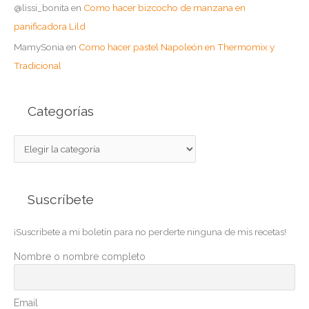
@lissi_bonita
en
Como hacer bizcocho de manzana en
panificadora Lild
MamySonia
en
Como hacer pastel Napoleón en Thermomix y
Tradicional
Categorías
C
a
t
Suscríbete
e
g
¡Suscribete a mi boletín para no perderte ninguna de mis recetas!
o
r
Nombre o nombre completo
í
a
Email