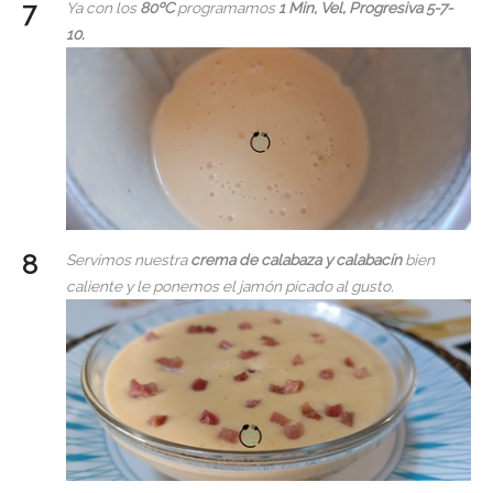
Ya con los
80ºC
programamos
1 Min, Vel, Progresiva 5-7-
10.
Servimos nuestra
crema de calabaza y calabacín
bien
caliente y le ponemos el jamón picado al gusto.