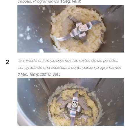
cebolla. Programamos
3 Seg, Vel 5
.
Terminado el tiempo bajamos los restos de las paredes
con ayuda de una espátula, a continuación programamos
7 Min, Temp 120ºC, Vel 1