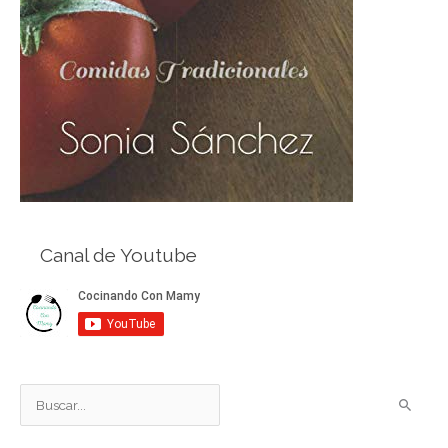
Canal de Youtube
B
u