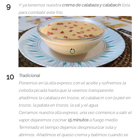
Y ya tenemos nuestra
crema de calabaza y calabacín
lista
para combatir este frío.
Tradicional
Ponemos en la olla express con el aceite y sofreímos la
cebolla picada hasta que la veamos transparente,
añadimos la calabaza en trozos, el calabacín con la piel en
trozos, la patata en trozos, la sal y el agua.
Cerramos nuestra olla express, una vez comience a salir el
vapor dejaremos cocinar
15 minutos
a fuego medio.
Terminado el tiempo dejamos despresurizar sola y
abrimos. Añadimos el queso crema y batimos cuando se