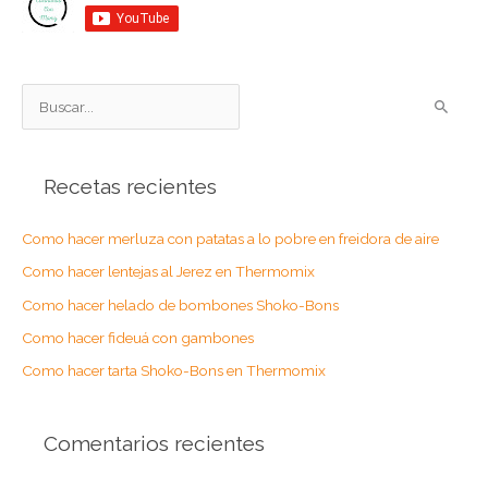
B
u
s
Recetas recientes
c
a
Como hacer merluza con patatas a lo pobre en freidora de aire
r
Como hacer lentejas al Jerez en Thermomix
p
o
Como hacer helado de bombones Shoko-Bons
r
Como hacer fideuá con gambones
:
Como hacer tarta Shoko-Bons en Thermomix
Comentarios recientes