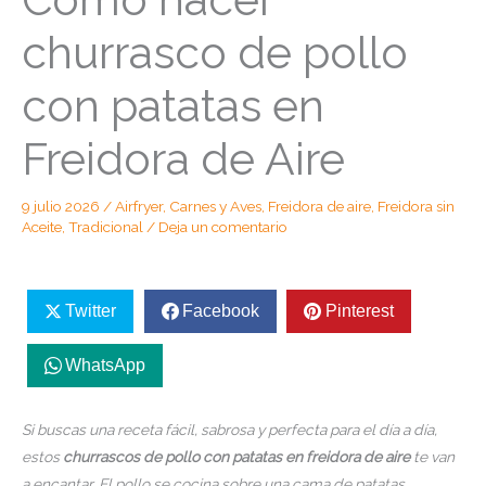
churrasco de pollo
con patatas en
Freidora de Aire
9 julio 2026
/
Airfryer
,
Carnes y Aves
,
Freidora de aire
,
Freidora sin
Aceite
,
Tradicional
/
Deja un comentario
Twitter
Facebook
Pinterest
WhatsApp
Si buscas una receta fácil, sabrosa y perfecta para el día a día,
estos
churrascos de pollo con patatas en freidora de aire
te van
a encantar. El pollo se cocina sobre una cama de patatas,