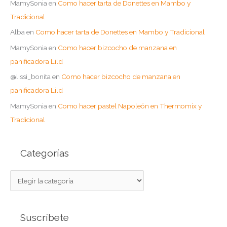
MamySonia
en
Como hacer tarta de Donettes en Mambo y
Tradicional
Alba
en
Como hacer tarta de Donettes en Mambo y Tradicional
MamySonia
en
Como hacer bizcocho de manzana en
panificadora Lild
@lissi_bonita
en
Como hacer bizcocho de manzana en
panificadora Lild
MamySonia
en
Como hacer pastel Napoleón en Thermomix y
Tradicional
Categorías
C
a
t
Suscríbete
e