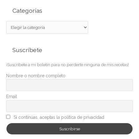
Categorías
C
a
t
Suscríbete
e
g
¡Suscribete a mi boletín para no perderte ninguna de mis recetas!
o
r
Nombre o nombre completo
í
a
Email
s
Si continúas, aceptas la política de privacidad