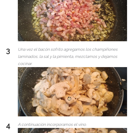
Una vez el bacón sofrito agregamos los champiñones
laminados, la sal y la pimienta, mezclamos y dejamos
cocinar.
A continuación incorporamos el vino
.