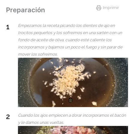
Imprimir
Preparación
Empezamos la receta picando los dientes de ajo en
trocitos pequeños y los sofreímos en una sartén con un
fondo de aceite de oliva, cuando esté caliente los
incorporamos y bajamos un poco el fuego y sin parar de
mover los sofreímos.
Cuando los ajos empiecen a dorar incorporamos el bacón
y le damos unas vueltas.