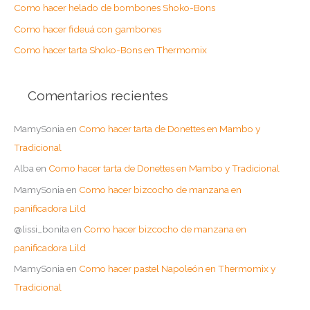
o
Como hacer helado de bombones Shoko-Bons
r
Como hacer fideuá con gambones
:
Como hacer tarta Shoko-Bons en Thermomix
Comentarios recientes
MamySonia
en
Como hacer tarta de Donettes en Mambo y
Tradicional
Alba
en
Como hacer tarta de Donettes en Mambo y Tradicional
MamySonia
en
Como hacer bizcocho de manzana en
panificadora Lild
@lissi_bonita
en
Como hacer bizcocho de manzana en
panificadora Lild
MamySonia
en
Como hacer pastel Napoleón en Thermomix y
Tradicional