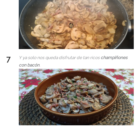
Y ya solo nos queda disfrutar de tan ricos
champiñones
con bacón
.