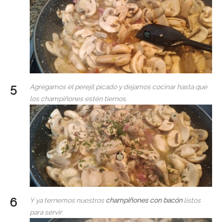
Agregamos el perejil picado y dejamos cocinar hasta que
los champiñones estén tiernos.
Y ya ternemos nuestros
champiñones con bacón
listos
para servir.