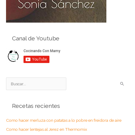
Canal de Youtube
B
u
s
Recetas recientes
c
a
Como hacer merluza con patatas a lo pobre en freidora de aire
r
Como hacer lentejas al Jerez en Thermomix
p