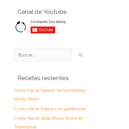
Canal de Youtube
B
u
s
Recetas recientes
c
a
Como hacer helado de bombones
r
Shoko-Bons
p
Como hacer fideuá con gambones
o
Como hacer tarta Shoko-Bons en
r
Thermomix