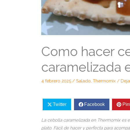
Como hacer ce
caramelizada 
4 febrero 2025
/
Salado
,
Thermomix
/
Deja
Twitter
Facebook
Pin
La cebolla caramelizada en Thermomix es es
plato. Fácil de hacer y perfecta para acomp