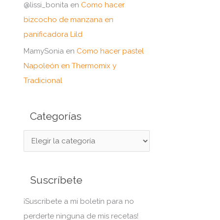
@lissi_bonita
en
Como hacer
bizcocho de manzana en
panificadora Lild
MamySonia
en
Como hacer pastel
Napoleón en Thermomix y
Tradicional
Categorías
C
a
t
Suscríbete
e
g
¡Suscribete a mi boletín para no
o
perderte ninguna de mis recetas!