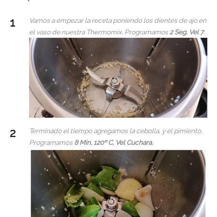
Vamos a empezar la receta poniendo los dientes de ajo en
el vaso de nuestra Thermomix. Programamos
2 Seg, Vel 7
.
Terminado el tiempo agregamos la cebolla, y el pimiento.
Programamos
8 Min, 120º C, Vel Cuchara.