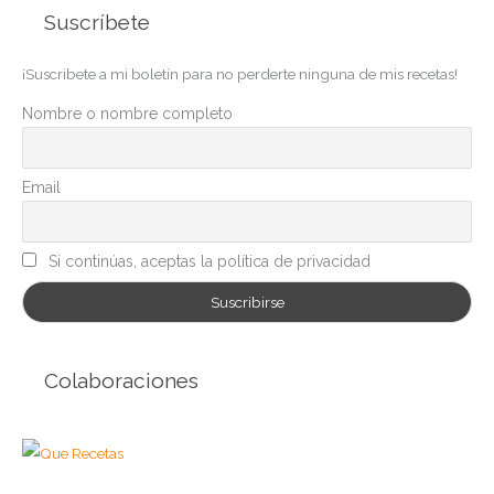
Suscríbete
e
g
¡Suscribete a mi boletín para no perderte ninguna de mis recetas!
o
r
Nombre o nombre completo
í
a
Email
s
Si continúas, aceptas la política de privacidad
Colaboraciones