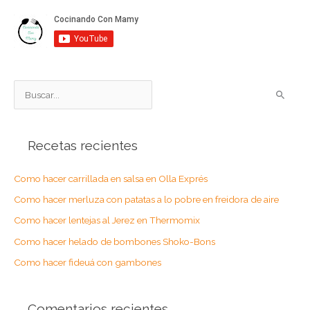
B
u
s
Recetas recientes
c
a
Como hacer carrillada en salsa en Olla Exprés
r
Como hacer merluza con patatas a lo pobre en freidora de aire
p
o
Como hacer lentejas al Jerez en Thermomix
r
Como hacer helado de bombones Shoko-Bons
:
Como hacer fideuá con gambones
Comentarios recientes