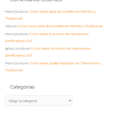
MamySonia
en
Como hacer tarta de Donettes en Mambo y
Tradicional
Alba
en
Como hacer tarta de Donettes en Mambo y Tradicional
MamySonia
en
Como hacer bizcocho de manzana en
panificadora Lild
@lissi_bonita
en
Como hacer bizcocho de manzana en
panificadora Lild
MamySonia
en
Como hacer pastel Napoleón en Thermomix y
Tradicional
Categorías
C
a
t