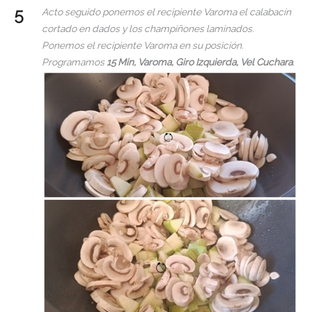
Acto seguido ponemos el recipiente Varoma el calabacín
cortado en dados y los champiñones laminados.
Ponemos el recipiente Varoma en su posición.
Programamos
15 Min, Varoma, Giro Izquierda, Vel Cuchara
.