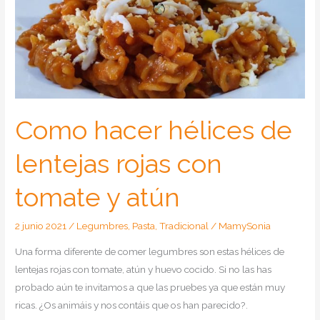
tomate
y
huevos
Como hacer hélices de
lentejas rojas con
tomate y atún
2 junio 2021
/
Legumbres
,
Pasta
,
Tradicional
/
MamySonia
Una forma diferente de comer legumbres son estas hélices de
lentejas rojas con tomate, atún y huevo cocido. Si no las has
probado aún te invitamos a que las pruebes ya que están muy
ricas. ¿Os animáis y nos contáis que os han parecido?.