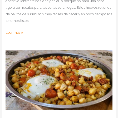
aperitivo/entrante nos vine genial, o porque no para una cena
ligera son ideales para las cenas veraniegas. Estos huevos rellenos
de palitos de surimi son muy fáciles de hacer y en poco tiempo los
tenemos listos.
Como
Leer más »
hacer
huevos
rellenos
de
palitos
de
surimi