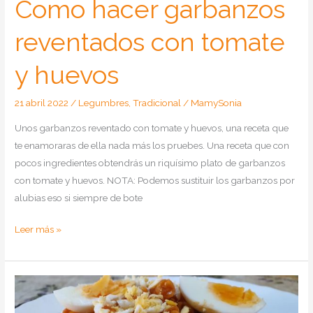
Como hacer garbanzos
reventados con tomate
y huevos
21 abril 2022
/
Legumbres
,
Tradicional
/
MamySonia
Unos garbanzos reventado con tomate y huevos, una receta que
te enamoraras de ella nada más los pruebes. Una receta que con
pocos ingredientes obtendrás un riquísimo plato de garbanzos
con tomate y huevos. NOTA: Podemos sustituir los garbanzos por
alubias eso si siempre de bote
Como
Leer más »
hacer
garbanzos
reventados
con