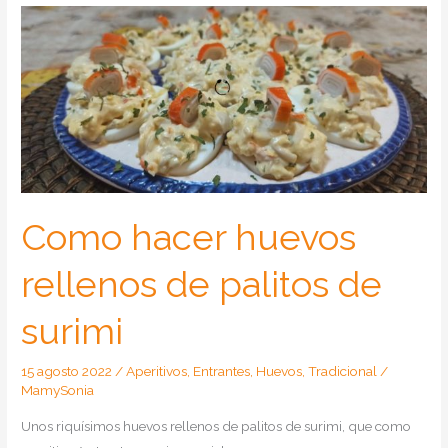
campero
Como hacer huevos
rellenos de palitos de
surimi
15 agosto 2022
/
Aperitivos
,
Entrantes
,
Huevos
,
Tradicional
/
MamySonia
Unos riquísimos huevos rellenos de palitos de surimi, que como