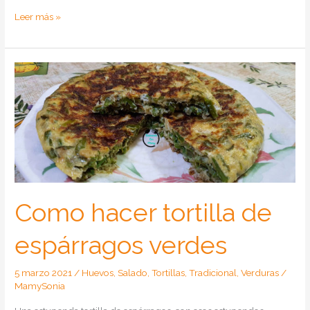
Como
Leer más »
hacer
hélices
de
lentejas
rojas
con
tomate
y
atún
Como hacer tortilla de
espárragos verdes
5 marzo 2021
/
Huevos
,
Salado
,
Tortillas
,
Tradicional
,
Verduras
/
MamySonia