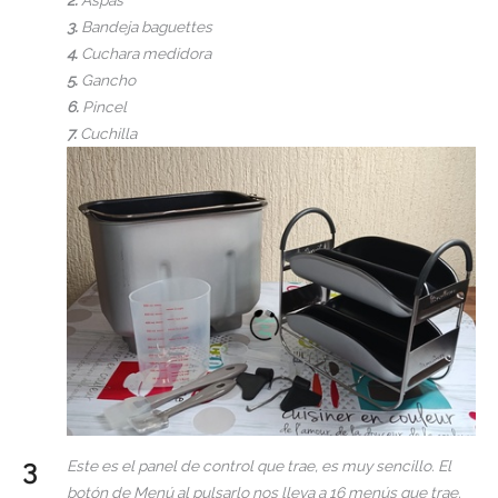
3.
Bandeja baguettes
4.
Cuchara medidora
5.
Gancho
6.
Pincel
7.
Cuchilla
Este es el panel de control que trae, es muy sencillo. El
botón de Menú al pulsarlo nos lleva a 16 menús que trae.