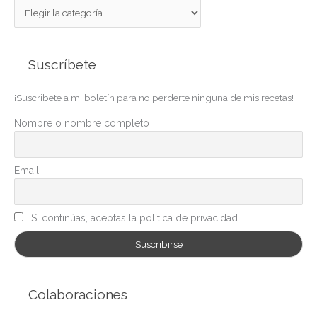
C
a
t
Suscríbete
e
g
¡Suscribete a mi boletín para no perderte ninguna de mis recetas!
o
r
Nombre o nombre completo
í
a
Email
s
Si continúas, aceptas la política de privacidad
Colaboraciones