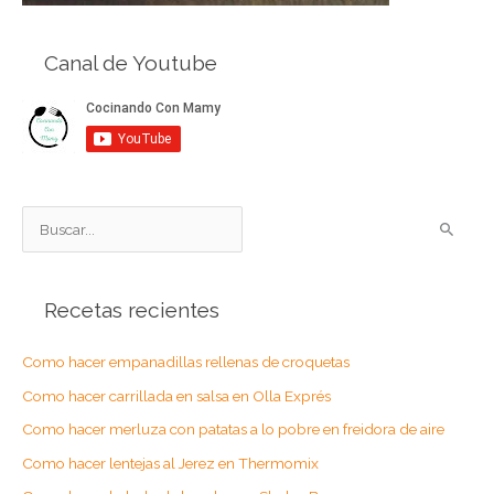
Canal de Youtube
B
u
s
Recetas recientes
c
a
Como hacer empanadillas rellenas de croquetas
r
Como hacer carrillada en salsa en Olla Exprés
p
o
Como hacer merluza con patatas a lo pobre en freidora de aire
r
Como hacer lentejas al Jerez en Thermomix
: