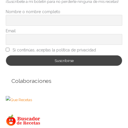
¡Suscribete a mi boletín para no perderte ninguna de mis recetas!
o
r
Nombre o nombre completo
í
a
Email
s
Si continúas, aceptas la política de privacidad
Colaboraciones