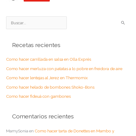
B
u
s
Recetas recientes
c
a
Como hacer carrillada en salsa en Olla Exprés
r
Como hacer merluza con patatas a lo pobre en freidora de aire
p
o
Como hacer lentejas al Jerez en Thermomix
r
Como hacer helado de bombones Shoko-Bons
:
Como hacer fideuá con gambones
Comentarios recientes
MamySonia
en
Como hacer tarta de Donettes en Mambo y