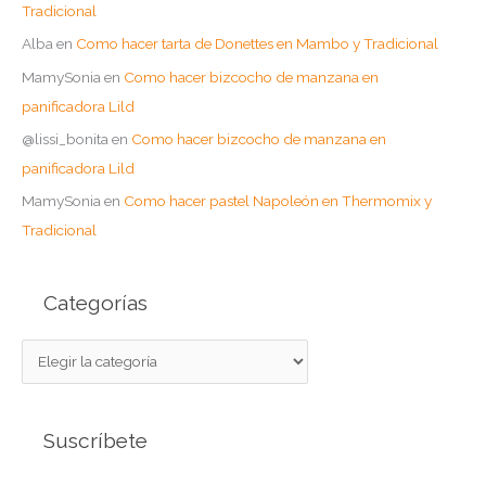
Tradicional
Alba
en
Como hacer tarta de Donettes en Mambo y Tradicional
MamySonia
en
Como hacer bizcocho de manzana en
panificadora Lild
@lissi_bonita
en
Como hacer bizcocho de manzana en
panificadora Lild
MamySonia
en
Como hacer pastel Napoleón en Thermomix y
Tradicional
Categorías
C
a
t
Suscríbete
e
g