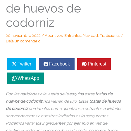
de huevos de
codorniz
20 noviembre 2022
/
Aperitivos
,
Entrantes
,
Navidad
,
Tradicional
/
Deja un comentario
Twitter
Facebook
Pinterest
WhatsApp
Con las navidades a la vuelta de la esquina estas
tostas de
huevos de codorniz
nos vienen de lujo. Estas
tostas de huevos
de codorniz
son ideales como aperitivos o entrantes navideños
sorprenderemos a nuestros invitados os lo aseguramos.
Podemos variar los ingredientes por ejemplo en vez de
salchicha podemos poner pechuga de pollo, podemos hacer