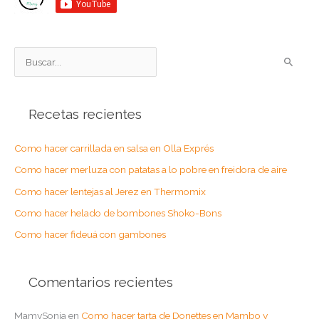
B
u
s
Recetas recientes
c
a
Como hacer carrillada en salsa en Olla Exprés
r
Como hacer merluza con patatas a lo pobre en freidora de aire
p
o
Como hacer lentejas al Jerez en Thermomix
r
Como hacer helado de bombones Shoko-Bons
:
Como hacer fideuá con gambones
Comentarios recientes
MamySonia
en
Como hacer tarta de Donettes en Mambo y