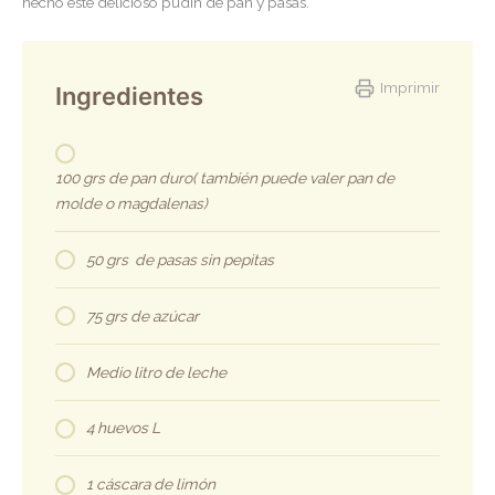
hecho este delicioso pudin de pan y pasas.
Imprimir
Ingredientes
100 grs de pan duro( también puede valer pan de
molde o magdalenas)
50 grs de pasas sin pepitas
75 grs de azúcar
Medio litro de leche
4 huevos L
1 cáscara de limón