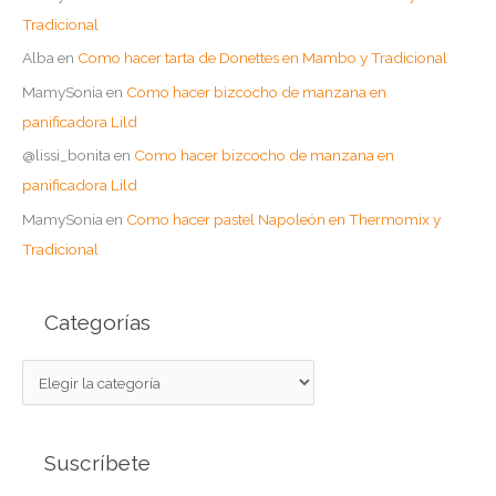
Tradicional
Alba
en
Como hacer tarta de Donettes en Mambo y Tradicional
MamySonia
en
Como hacer bizcocho de manzana en
panificadora Lild
@lissi_bonita
en
Como hacer bizcocho de manzana en
panificadora Lild
MamySonia
en
Como hacer pastel Napoleón en Thermomix y
Tradicional
Categorías
C
a
t
Suscríbete
e
g