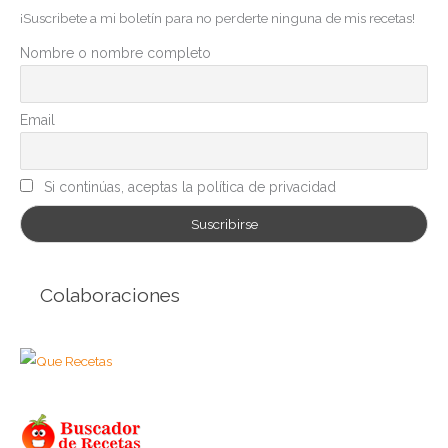
¡Suscribete a mi boletín para no perderte ninguna de mis recetas!
o
r
Nombre o nombre completo
í
a
Email
s
Si continúas, aceptas la política de privacidad
Colaboraciones