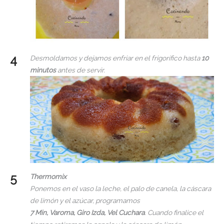
Desmoldamos y dejamos enfriar en el frigorífico hasta
10
minutos
antes de servir.
Thermomix
Ponemos en el vaso la leche, el palo de canela, la cáscara
de limón y el azúcar, programamos
7 Min, Varoma, Giro Izda, Vel Cuchara
. Cuando finalice el