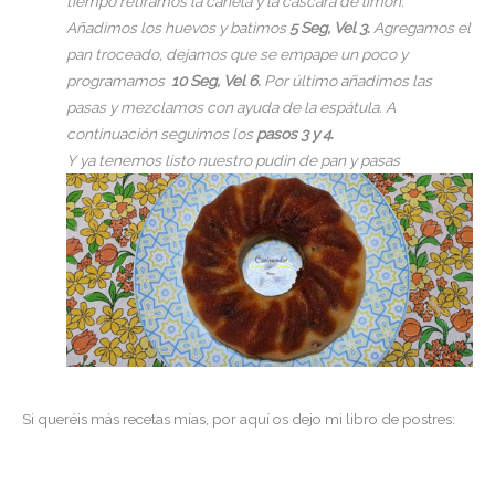
tiempo retiramos la canela y la cáscara de limón.
Añadimos los huevos y batimos
5 Seg, Vel 3.
Agregamos
el
pan troceado, dejamos que se empape un poco y
programamos
10 Seg, Vel 6.
Por último añadimos las
pasas y mezclamos con ayuda de la espátula. A
continuación seguimos los
pasos 3 y 4.
Y ya tenemos listo nuestro pudin de pan y pasas
Si queréis más recetas mías, por aquí os dejo mi libro de postres: