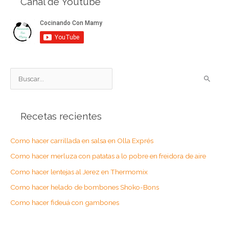
Canal de Youtube
B
u
s
Recetas recientes
c
a
Como hacer carrillada en salsa en Olla Exprés
r
Como hacer merluza con patatas a lo pobre en freidora de aire
p
o
Como hacer lentejas al Jerez en Thermomix
r
Como hacer helado de bombones Shoko-Bons
:
Como hacer fideuá con gambones