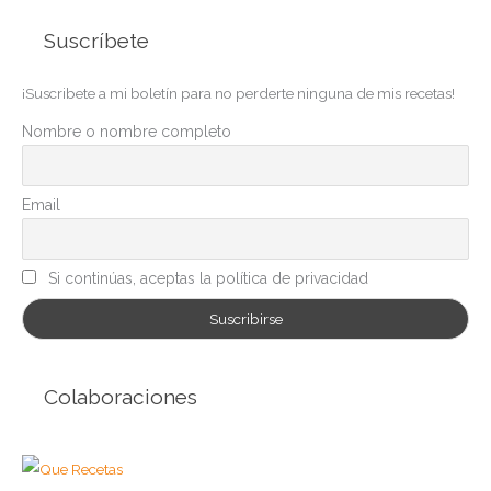
t
Suscríbete
e
g
¡Suscribete a mi boletín para no perderte ninguna de mis recetas!
o
r
Nombre o nombre completo
í
a
Email
s
Si continúas, aceptas la política de privacidad
Colaboraciones