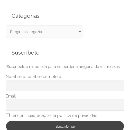
Categorías
C
a
t
Suscríbete
e
g
¡Suscribete a mi boletín para no perderte ninguna de mis recetas!
o
r
Nombre o nombre completo
í
a
Email
s
Si continúas, aceptas la política de privacidad