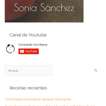
Canal de Youtube
B
u
s
Recetas recientes
c
a
Como hacer carrillada en salsa en Olla Exprés
r