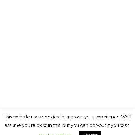
This website uses cookies to improve your experience. We'll
Copyright © 2026
Cocinando con Mamy
assume you're ok with this, but you can opt-out if you wish.
Política de cookies
Política de privacidad
Aviso legal