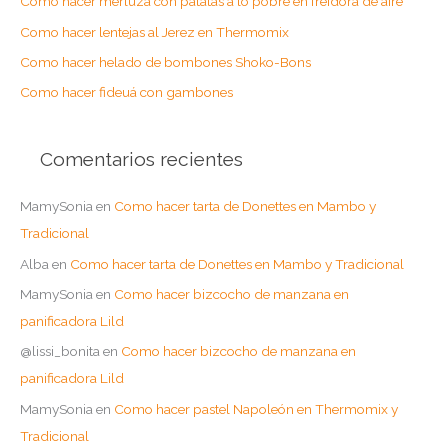
Como hacer merluza con patatas a lo pobre en freidora de aire
p
o
Como hacer lentejas al Jerez en Thermomix
r
Como hacer helado de bombones Shoko-Bons
:
Como hacer fideuá con gambones
Comentarios recientes
MamySonia
en
Como hacer tarta de Donettes en Mambo y
Tradicional
Alba
en
Como hacer tarta de Donettes en Mambo y Tradicional
MamySonia
en
Como hacer bizcocho de manzana en
panificadora Lild
@lissi_bonita
en
Como hacer bizcocho de manzana en
panificadora Lild
MamySonia
en
Como hacer pastel Napoleón en Thermomix y
Tradicional