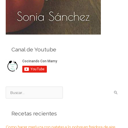
Canal de Youtube
B
u
s
Recetas recientes
c
a
Como hacer merluza con patatas a lo pobre en freidora de aire