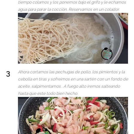
tiempo colamos y los ponemos bajo el grifo y le echamos
agua para parar la cocción. Reservamos en un colador.
Ahora cortamos las pechugas de pollo, los pimientos y la
cebolla en tiras y sofreímos en una sartén con un fondo de
aceite, salpimentamos . A fuego alto iremos salteando
hasta que este todo bien hecho.