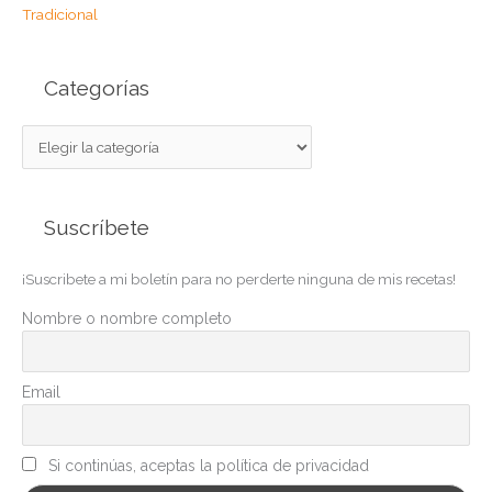
Tradicional
Categorías
C
a
t
Suscríbete
e
g
¡Suscribete a mi boletín para no perderte ninguna de mis recetas!
o
r
Nombre o nombre completo
í
a
Email
s
Si continúas, aceptas la política de privacidad