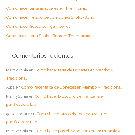
r
Como hacer lentejas al Jerez en Thermomix
p
o
Como hacer helado de bombones Shoko-Bons
r
Como hacer fideuá con gambones
:
Como hacer tarta Shoko-Bons en Thermomix
Comentarios recientes
MamySonia
en
Como hacer tarta de Donettes en Mambo y
Tradicional
Alba
en
Como hacer tarta de Donettes en Mambo y Tradicional
MamySonia
en
Como hacer bizcocho de manzana en
panificadora Lild
@lissi_bonita
en
Como hacer bizcocho de manzana en
panificadora Lild
MamySonia
en
Como hacer pastel Napoleón en Thermomix y