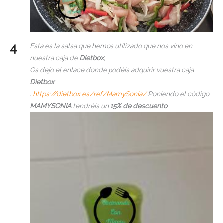
Esta es la salsa que hemos utilizado que nos vino en
nuestra caja de
Dietbox
,
Os dejo el enlace donde podéis adquirir vuestra caja
Dietbox
.
https://dietbox.es/ref/MamySonia/
Poniendo el código
MAMYSONIA
tendréis un
15% de descuento