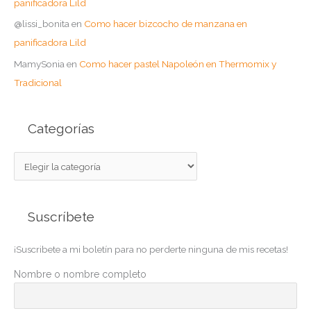
panificadora Lild
@lissi_bonita
en
Como hacer bizcocho de manzana en
panificadora Lild
MamySonia
en
Como hacer pastel Napoleón en Thermomix y
Tradicional
Categorías
C
a
t
Suscríbete
e
g
¡Suscribete a mi boletín para no perderte ninguna de mis recetas!
o
r
Nombre o nombre completo
í
a