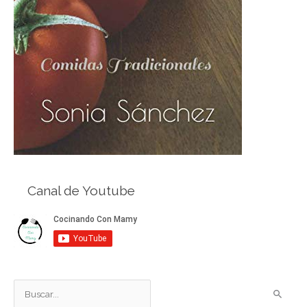
Canal de Youtube
B
u