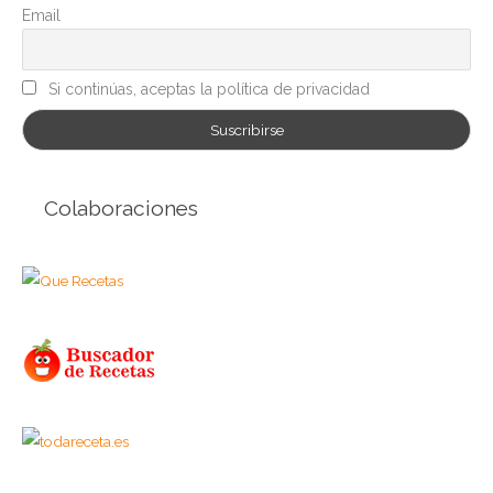
Email
s
Si continúas, aceptas la política de privacidad
Colaboraciones