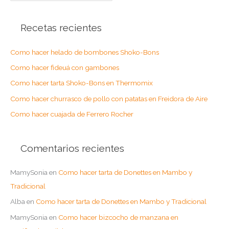
s
Recetas recientes
c
a
Como hacer helado de bombones Shoko-Bons
r
Como hacer fideuá con gambones
p
o
Como hacer tarta Shoko-Bons en Thermomix
r
Como hacer churrasco de pollo con patatas en Freidora de Aire
:
Como hacer cuajada de Ferrero Rocher
Comentarios recientes
MamySonia
en
Como hacer tarta de Donettes en Mambo y
Tradicional
Alba
en
Como hacer tarta de Donettes en Mambo y Tradicional
MamySonia
en
Como hacer bizcocho de manzana en