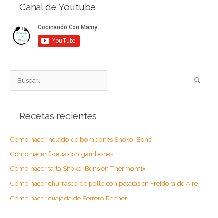
Canal de Youtube
B
u
s
Recetas recientes
c
a
Como hacer helado de bombones Shoko-Bons
r
Como hacer fideuá con gambones
p
o
Como hacer tarta Shoko-Bons en Thermomix
r
Como hacer churrasco de pollo con patatas en Freidora de Aire
:
Como hacer cuajada de Ferrero Rocher