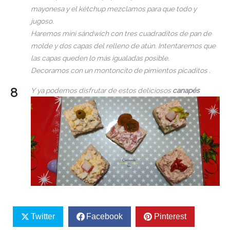
mayonesa y el kétchup mezclamos para que todo y
jugoso.
Haremos mini sándwich con tres cuadraditos de pan de
molde y dos capas del relleno de atún. Intentaremos que
las capas queden lo más igualadas posible.
Decoramos con un montoncito de pimientos picaditos .
Y ya podemos disfrutar de estos deliciosos
canapés
Twitter
Facebook
Pinterest