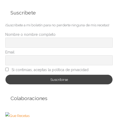
t
Suscríbete
e
g
¡Suscribete a mi boletín para no perderte ninguna de mis recetas!
o
r
Nombre o nombre completo
í
a
Email
s
Si continúas, aceptas la política de privacidad
Colaboraciones