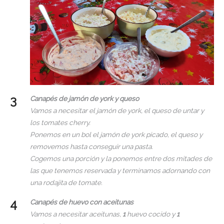
Canapés de jamón de york y queso
Vamos a necesitar el jamón de york, el queso de untar y
los tomates cherry.
Ponemos en un bol el jamón de york picado, el queso y
removemos hasta conseguir una pasta.
Cogemos una porción y la ponemos entre dos mitades de
las que tenemos reservada y terminamos adornando con
una rodajita de tomate.
Canapés de huevo con aceitunas
Vamos a necesitar aceitunas,
1
huevo cocido y
1