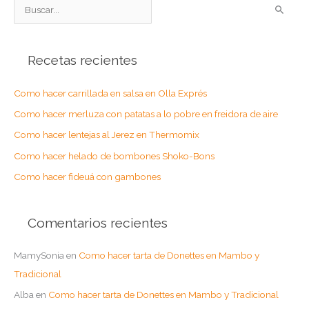
B
u
s
Recetas recientes
c
a
Como hacer carrillada en salsa en Olla Exprés
r
Como hacer merluza con patatas a lo pobre en freidora de aire
p
o
Como hacer lentejas al Jerez en Thermomix
r
Como hacer helado de bombones Shoko-Bons
:
Como hacer fideuá con gambones
Comentarios recientes
MamySonia
en
Como hacer tarta de Donettes en Mambo y
Tradicional
Alba
en
Como hacer tarta de Donettes en Mambo y Tradicional