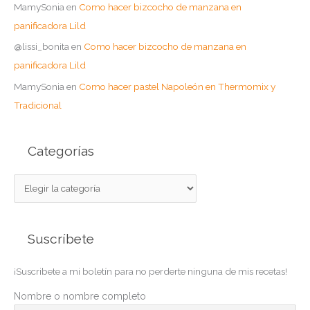
MamySonia
en
Como hacer bizcocho de manzana en
panificadora Lild
@lissi_bonita
en
Como hacer bizcocho de manzana en
panificadora Lild
MamySonia
en
Como hacer pastel Napoleón en Thermomix y
Tradicional
Categorías
C
a
t
Suscríbete
e
g
¡Suscribete a mi boletín para no perderte ninguna de mis recetas!
o
r
Nombre o nombre completo