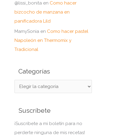
@lissi_bonita
en
Como hacer
bizcocho de manzana en
panificadora Lild
MamySonia
en
Como hacer pastel
Napoleón en Thermomix y
Tradicional
Categorías
C
a
t
Suscríbete
e
g
¡Suscribete a mi boletín para no
o
perderte ninguna de mis recetas!