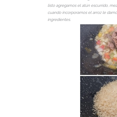
listo agregamos el atún escurrido, m
cuando incorporamos el arroz le damos
ingredientes.