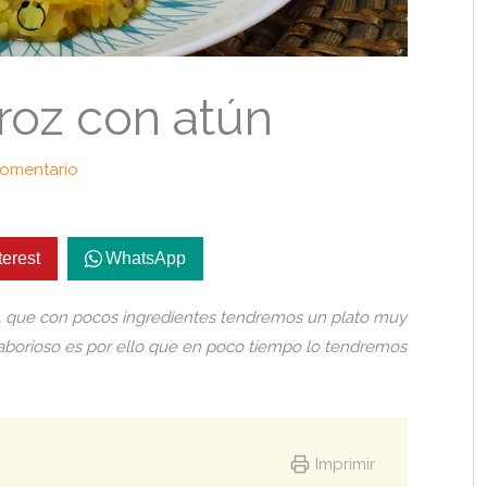
roz con atún
comentario
terest
WhatsApp
, que con pocos ingredientes tendremos un plato muy
laborioso es por ello que en poco tiempo lo tendremos
Imprimir