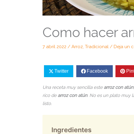
Como hacer ar
7 abril 2022
/
Arroz
,
Tradicional
/
Deja un 
Twitter
Facebook
Pin
Una receta muy sencilla este
arroz con atún
rico de
arroz con atún
. No es un plato muy 
listo.
Ingredientes