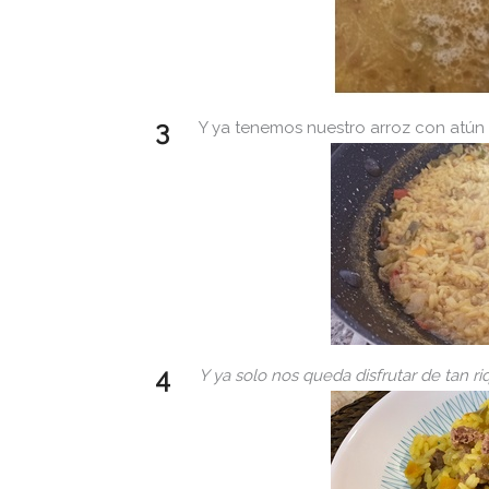
Y ya tenemos nuestro arroz con atún
Y ya solo nos queda disfrutar de tan r