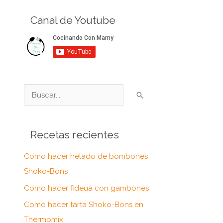
Canal de Youtube
B
u
s
Recetas recientes
c
a
Como hacer helado de bombones
r
Shoko-Bons
p
Como hacer fideuá con gambones
o
Como hacer tarta Shoko-Bons en
r
Thermomix