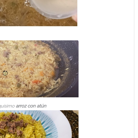
iquísimo
arroz con atún