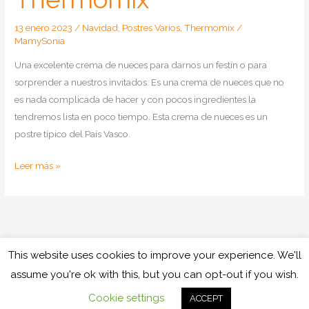
13 enero 2023
/
Navidad
,
Postres Varios
,
Thermomix
/
MamySonia
Una excelente crema de nueces para darnos un festín o para
sorprender a nuestros invitados. Es una crema de nueces que no
es nada complicada de hacer y con pocos ingredientes la
tendremos lista en poco tiempo. Esta crema de nueces es un
postre típico del País Vasco.
Como
Leer más »
hacer
una
crema
de
nueces
This website uses cookies to improve your experience. We'll
Copyright © 2026
Cocinando con Mamy
en
assume you're ok with this, but you can opt-out if you wish.
Thermomix
Política de cookies
Política de privacidad
Aviso legal
Cookie settings
ACCEPT