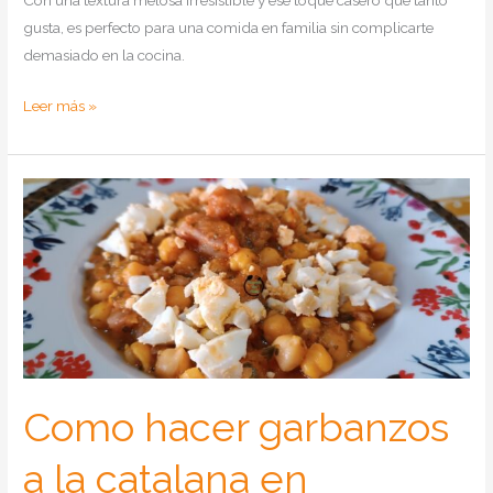
Con una textura melosa irresistible y ese toque casero que tanto
gusta, es perfecto para una comida en familia sin complicarte
demasiado en la cocina.
Como
Leer más »
hacer
arroz
cremoso
con
carne
en
Thermomix
Como hacer garbanzos
a la catalana en