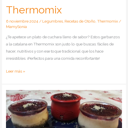
Thermomix
6 noviembre 2024
/
Legumbres
,
Recetas de Otoño
,
Thermomix
/
MamySonia
¿Te apetece un plato de cuchara lleno de sabor? Estos garbanzos
a la catalana en Thermomix son justo lo que buscas: fáciles de
hacer, nutritivos y con ese toque tradicional que los hace
irresistibles. ¡Perfectos para una comida reconfortante!
Como
Leer más »
hacer
garbanzos
a
la
catalana
en
Thermomix