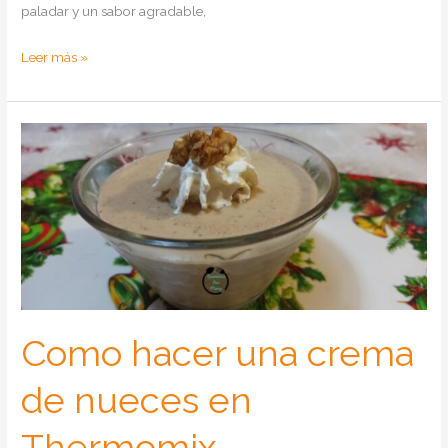
paladar y un sabor agradable,
Como
Leer más »
hacer
vasitos
de
cheesecakes
con
crumble
de
almendras
en
Thermomix
Como hacer una crema
de nueces en
Thermomix