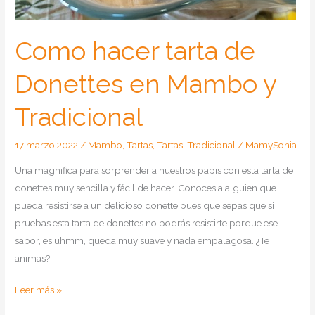
Como hacer tarta de
Donettes en Mambo y
Tradicional
17 marzo 2022
/
Mambo
,
Tartas
,
Tartas
,
Tradicional
/
MamySonia
Una magnifica para sorprender a nuestros papis con esta tarta de
donettes muy sencilla y fácil de hacer. Conoces a alguien que
pueda resistirse a un delicioso donette pues que sepas que si
pruebas esta tarta de donettes no podrás resistirte porque ese
sabor, es uhmm, queda muy suave y nada empalagosa. ¿Te
animas?
Como
Leer más »
hacer