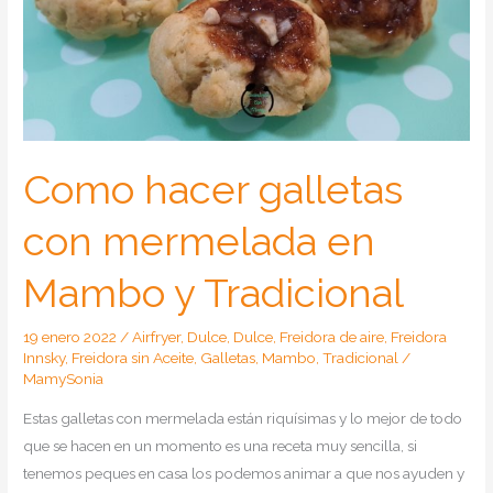
Mambo
y
Tradicional
Como hacer galletas
con mermelada en
Mambo y Tradicional
19 enero 2022
/
Airfryer
,
Dulce
,
Dulce
,
Freidora de aire
,
Freidora
Innsky
,
Freidora sin Aceite
,
Galletas
,
Mambo
,
Tradicional
/
MamySonia
Estas galletas con mermelada están riquísimas y lo mejor de todo
que se hacen en un momento es una receta muy sencilla, si
tenemos peques en casa los podemos animar a que nos ayuden y