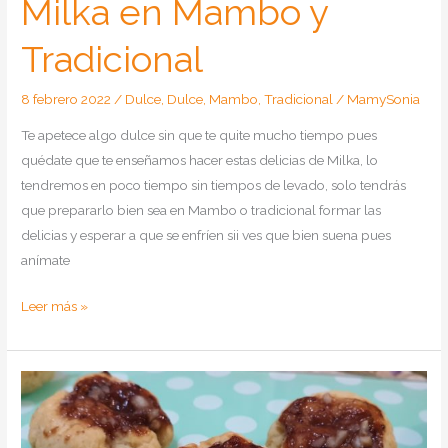
Milka en Mambo y
Tradicional
8 febrero 2022
/
Dulce
,
Dulce
,
Mambo
,
Tradicional
/
MamySonia
Te apetece algo dulce sin que te quite mucho tiempo pues
quédate que te enseñamos hacer estas delicias de Milka, lo
tendremos en poco tiempo sin tiempos de levado, solo tendrás
que prepararlo bien sea en Mambo o tradicional formar las
delicias y esperar a que se enfríen sii ves que bien suena pues
anímate
Como
Leer más »
hacer
delicias
de
Milka
en