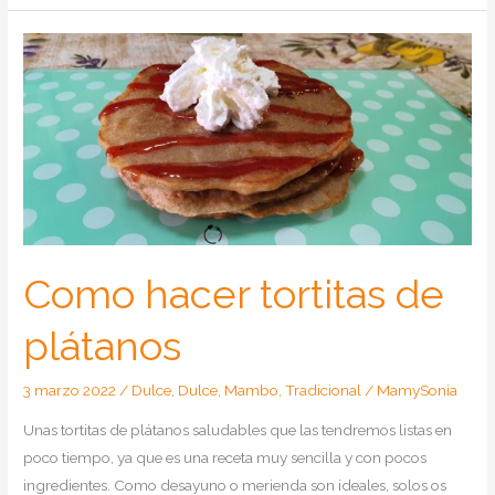
tarta
de
Donettes
en
Mambo
y
Tradicional
Como hacer tortitas de
plátanos
3 marzo 2022
/
Dulce
,
Dulce
,
Mambo
,
Tradicional
/
MamySonia
Unas tortitas de plátanos saludables que las tendremos listas en
poco tiempo, ya que es una receta muy sencilla y con pocos
ingredientes. Como desayuno o merienda son ideales, solos os