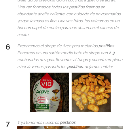
Una vez formados todos los pestiños freímos en
abundante aceite caliente, con cuidado de no quemarlos
ya que la masa es fina. Una vez fritos, los volcamos en un
bol con papel de cocina para que absorban el exceso de
aceite.
Preparamos el sirope de Arce para melar los
pestiños.
Ponemos en una sartén medio bote de sirope con
2-3
cucharadas de agua, llevamos al fuego y cuando empiece
a hervir vamos pasando los
pestiños
, dejamos enfriar.
Y ya tenemos nuestros
pestiños