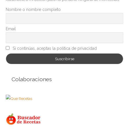
o
r
Nombre o nombre completo
í
a
Email
s
Si continúas, aceptas la política de privacidad
Colaboraciones