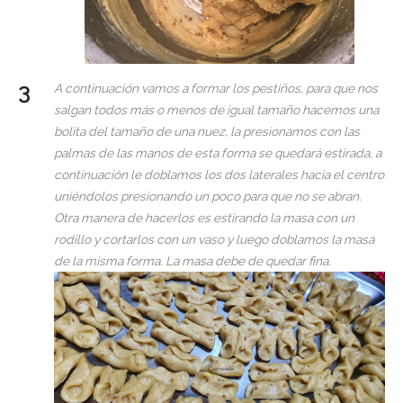
A continuación vamos a formar los pestiños, para que nos
salgan todos más o menos de igual tamaño hacemos una
bolita del tamaño de una nuez, la presionamos con las
palmas de las manos de esta forma se quedará estirada, a
continuación le doblamos los dos laterales hacia el centro
uniéndolos presionando un poco para que no se abran.
Otra manera de hacerlos es estirando la masa con un
rodillo y cortarlos con un vaso y luego doblamos la masa
de la misma forma. La masa debe de quedar fina.