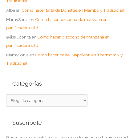
Tradicional
Alba
en
Como hacer tarta de Donettes en Mambo y Tradicional
MamySonia
en
Como hacer bizcocho de manzana en
panificadora Lild
@lissi_bonita
en
Como hacer bizcocho de manzana en
panificadora Lild
MamySonia
en
Como hacer pastel Napoleón en Thermomix y
Tradicional
Categorías
C
a
t
Suscríbete
e
g
¡Suscribete a mi boletín para no perderte ninguna de mis recetas!