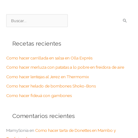
B
u
s
Recetas recientes
c
a
Como hacer carrillada en salsa en Olla Exprés
r
Como hacer merluza con patatas a lo pobre en freidora de aire
p
o
Como hacer lentejas al Jerez en Thermomix
r
Como hacer helado de bombones Shoko-Bons
:
Como hacer fideuá con gambones
Comentarios recientes
MamySonia
en
Como hacer tarta de Donettes en Mambo y