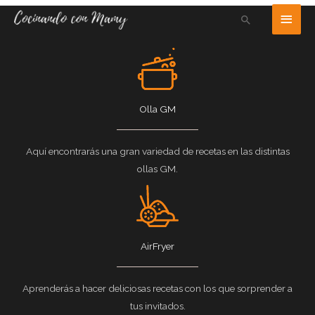
Ir
Men
Buscar
al
princ
contenido
Olla GM
Aquí encontrarás una gran variedad de recetas en las distintas
ollas GM.
AirFryer
Aprenderás a hacer deliciosas recetas con los que sorprender a
tus invitados.