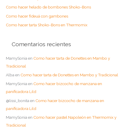
o
Como hacer helado de bombones Shoko-Bons
r
Como hacer fideuá con gambones
:
Como hacer tarta Shoko-Bons en Thermomix
Comentarios recientes
MamySonia
en
Como hacer tarta de Donettes en Mambo y
Tradicional
Alba
en
Como hacer tarta de Donettes en Mambo y Tradicional
MamySonia
en
Como hacer bizcocho de manzana en
panificadora Lild
@lissi_bonita
en
Como hacer bizcocho de manzana en
panificadora Lild
MamySonia
en
Como hacer pastel Napoleón en Thermomix y
Tradicional