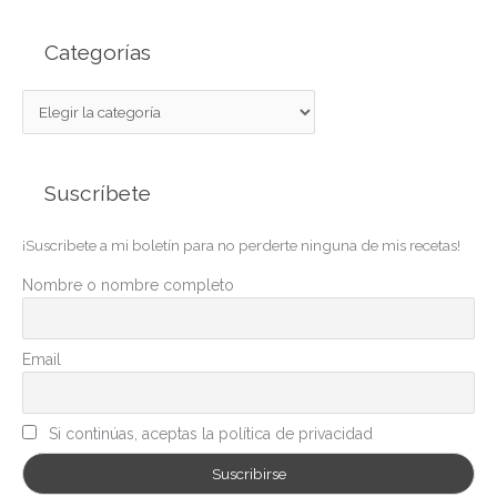
Categorías
C
a
t
Suscríbete
e
g
¡Suscribete a mi boletín para no perderte ninguna de mis recetas!
o
r
Nombre o nombre completo
í
a
Email
s
Si continúas, aceptas la política de privacidad