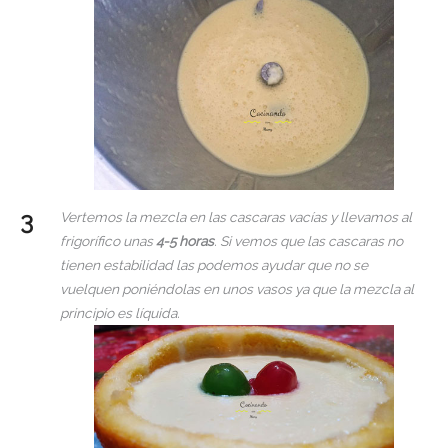
Vertemos la mezcla en las cascaras vacías y llevamos al
frigorífico unas
4-5 horas
. Si vemos que las cascaras no
tienen estabilidad las podemos ayudar que no se
vuelquen poniéndolas en unos vasos ya que la mezcla al
principio es líquida.