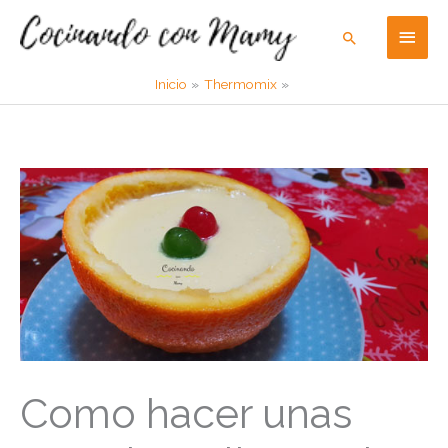
Ir
Men
Buscar
al
contenido
princ
Inicio
Thermomix
Como hacer unas