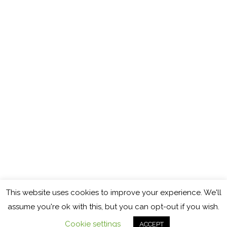
This website uses cookies to improve your experience. We'll
Copyright © 2026
Cocinando con Mamy
assume you're ok with this, but you can opt-out if you wish.
Política de cookies
Política de privacidad
Aviso legal
Cookie settings
ACCEPT