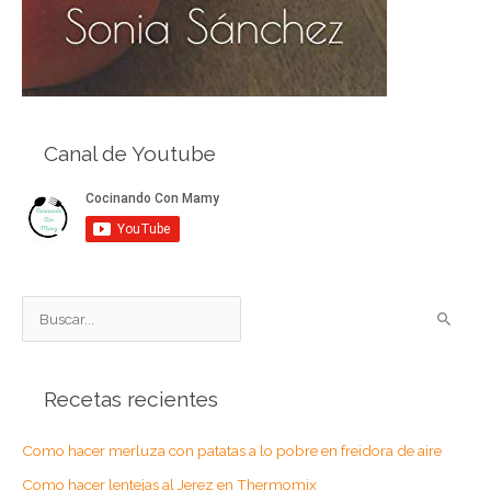
Canal de Youtube
B
u
s
Recetas recientes
c
a
Como hacer merluza con patatas a lo pobre en freidora de aire
r
Como hacer lentejas al Jerez en Thermomix
p