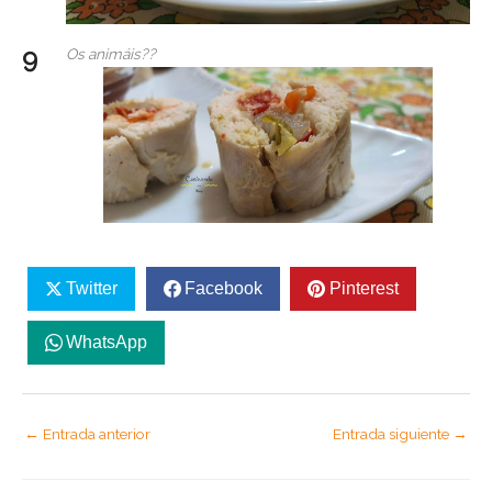
Os animáis??
Twitter
Facebook
Pinterest
WhatsApp
←
Entrada anterior
Entrada siguiente
→