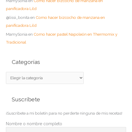
MamySonia
en
Como hacer bizcocho de manzana en
panificadora Lild
@lissi_bonita
en
Como hacer bizcocho de manzana en
panificadora Lild
MamySonia
en
Como hacer pastel Napoleón en Thermomix y
Tradicional
Categorías
C
a
t
Suscríbete
e
g
¡Suscribete a mi boletín para no perderte ninguna de mis recetas!
o
r
Nombre o nombre completo
í