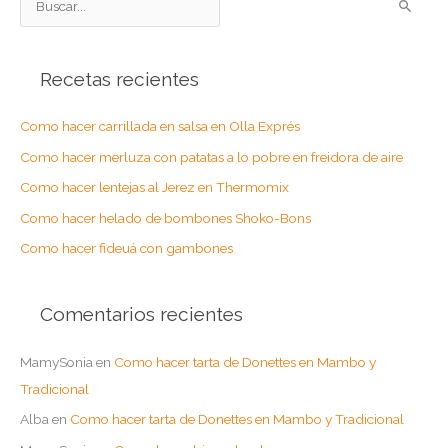
u
s
Recetas recientes
c
a
Como hacer carrillada en salsa en Olla Exprés
r
Como hacer merluza con patatas a lo pobre en freidora de aire
p
o
Como hacer lentejas al Jerez en Thermomix
r
Como hacer helado de bombones Shoko-Bons
:
Como hacer fideuá con gambones
Comentarios recientes
MamySonia
en
Como hacer tarta de Donettes en Mambo y
Tradicional
Alba
en
Como hacer tarta de Donettes en Mambo y Tradicional