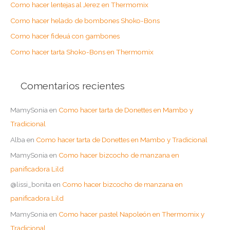
Como hacer lentejas al Jerez en Thermomix
p
o
Como hacer helado de bombones Shoko-Bons
r
Como hacer fideuá con gambones
:
Como hacer tarta Shoko-Bons en Thermomix
Comentarios recientes
MamySonia
en
Como hacer tarta de Donettes en Mambo y
Tradicional
Alba
en
Como hacer tarta de Donettes en Mambo y Tradicional
MamySonia
en
Como hacer bizcocho de manzana en
panificadora Lild
@lissi_bonita
en
Como hacer bizcocho de manzana en
panificadora Lild
MamySonia
en
Como hacer pastel Napoleón en Thermomix y
Tradicional