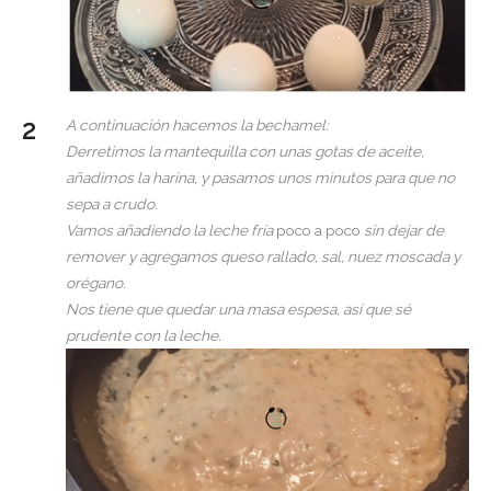
A continuación hacemos la bechamel:
Derretimos la mantequilla con unas gotas de aceite,
añadimos la harina, y pasamos unos minutos para que no
sepa a crudo.
Vamos añadiendo la leche fría
poco a poco
sin dejar de
remover
y agregamos queso rallado, sal, nuez moscada y
orégano.
Nos tiene que quedar una masa espesa, así que sé
prudente con la leche.