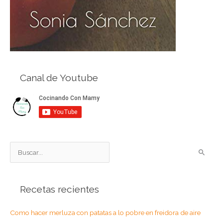
Canal de Youtube
B
u
s
Recetas recientes
c
a
Como hacer merluza con patatas a lo pobre en freidora de aire
r