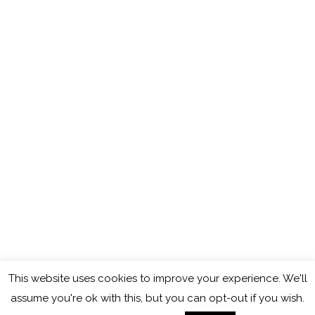
This website uses cookies to improve your experience. We'll
Copyright © 2026
Cocinando con Mamy
assume you're ok with this, but you can opt-out if you wish.
Política de cookies
Política de privacidad
Aviso legal