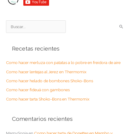
B
u
s
Recetas recientes
c
a
Como hacer merluza con patatas a lo pobre en freidora de aire
r
Como hacer lentejas al Jerez en Thermomix
p
o
Como hacer helado de bombones Shoko-Bons
r
Como hacer fideuá con gambones
:
Como hacer tarta Shoko-Bons en Thermomix
Comentarios recientes
MamySonia
en
Como hacer tarta de Donettes en Mambo y