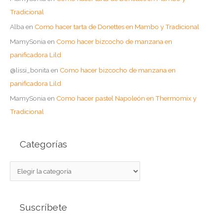
Tradicional
Alba
en
Como hacer tarta de Donettes en Mambo y Tradicional
MamySonia
en
Como hacer bizcocho de manzana en
panificadora Lild
@lissi_bonita
en
Como hacer bizcocho de manzana en
panificadora Lild
MamySonia
en
Como hacer pastel Napoleón en Thermomix y
Tradicional
Categorías
C
a
t
Suscríbete
e
g