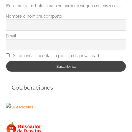
¡Suscribete a mi boletín para no perderte ninguna de mis recetas!
o
r
Nombre o nombre completo
í
a
Email
s
Si continúas, aceptas la política de privacidad
Colaboraciones