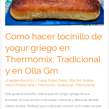
Como hacer tocinillo de
yogur griego en
Thermomix, Tradicional
y en Olla Gm
17 septiembre 2020
/
Dulce
,
Dulce
,
Dulce
,
Olla GM
,
Postres
Varios
,
Postres Varios
,
Thermomix
,
Tradicional
/
MamySonia
Si te gusta el tocinillo, este toque con yogur griego te va a
encantar. Es una versión más suave, cremosa y deliciosa de este
clásico postre. Perfecto para cualquier ocasión, ¡y lo mejor es que