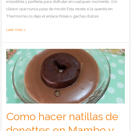
irresistible y perfecta para disfrutar en cualquier momento. ¡Un
clásico que nunca pasa de moda! Esta receta si la queréis en
Thermomix os dejo el enlace Poleá o gachas dulces
Como
Leer más »
hacer
poleá
o
Gachas
dulces
en
Mambo
o
Tradicional
Como hacer natillas de
donettes en Mambo y