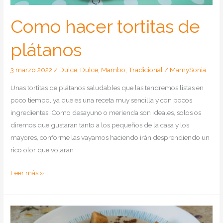
Como hacer tortitas de
plátanos
3 marzo 2022
/
Dulce
,
Dulce
,
Mambo
,
Tradicional
/
MamySonia
Unas tortitas de plátanos saludables que las tendremos listas en
poco tiempo, ya que es una receta muy sencilla y con pocos
ingredientes. Como desayuno o merienda son ideales, solos os
diremos que gustaran tanto a los pequeños de la casa y los
mayores, conforme las vayamos haciendo irán desprendiendo un
rico olor que volaran
Como
Leer más »
hacer
tortitas
de
plátanos