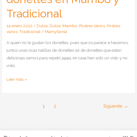
Tradicional
14 enero 2022
/
Dulce
,
Dulce
,
Mambo
,
Postres Varios
,
Postres
varios
,
Tradicional
/
MamySonia
A quien no le gustan los donettes, pues que os parece si hacemos
juntos unas ricas natillas de donettes siii de donettes que están
deliciosas vamos para repetir jajaja, en casa han sido un visto y no
visto.
Como
Leer más »
hacer
natillas
de
1
2
Siguiente
→
donettes
en
Mambo
y