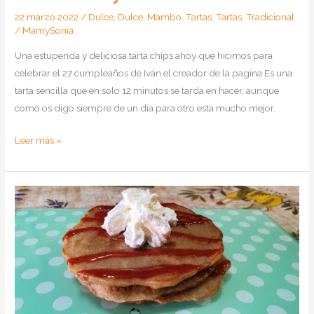
22 marzo 2022
/
Dulce
,
Dulce
,
Mambo
,
Tartas
,
Tartas
,
Tradicional
/
MamySonia
Una estupenda y deliciosa tarta chips ahoy que hicimos para
celebrar el 27 cumpleaños de Iván el creador de la pagina Es una
tarta sencilla que en solo 12 minutos se tarda en hacer, aunque
como os digo siempre de un día para otro esta mucho mejor.
Como
Leer más »
hacer
tarta
galletas
Chips
Ahoy
en
Mambo
y
Tradicional