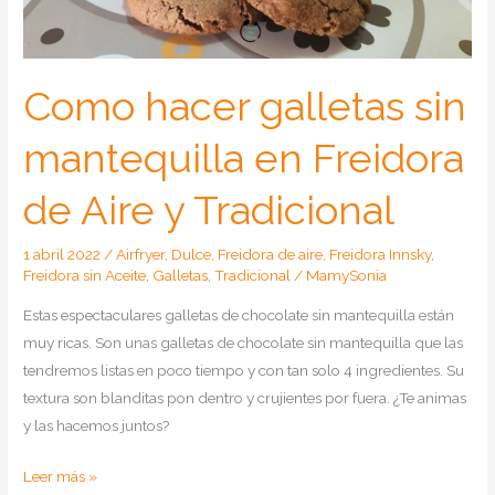
en
Airfryer
Como hacer galletas sin
mantequilla en Freidora
de Aire y Tradicional
1 abril 2022
/
Airfryer
,
Dulce
,
Freidora de aire
,
Freidora Innsky
,
Freidora sin Aceite
,
Galletas
,
Tradicional
/
MamySonia
Estas espectaculares galletas de chocolate sin mantequilla están
muy ricas. Son unas galletas de chocolate sin mantequilla que las
tendremos listas en poco tiempo y con tan solo 4 ingredientes. Su
textura son blanditas pon dentro y crujientes por fuera. ¿Te animas
y las hacemos juntos?
Como
Leer más »