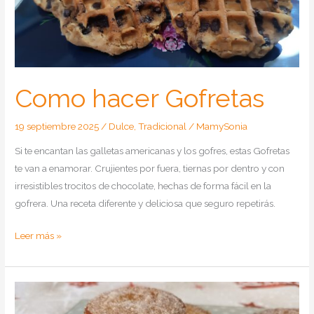
Como hacer Gofretas
19 septiembre 2025
/
Dulce
,
Tradicional
/
MamySonia
Si te encantan las galletas americanas y los gofres, estas Gofretas
te van a enamorar. Crujientes por fuera, tiernas por dentro y con
irresistibles trocitos de chocolate, hechas de forma fácil en la
gofrera. Una receta diferente y deliciosa que seguro repetirás.
Como
Leer más »
hacer
Gofretas