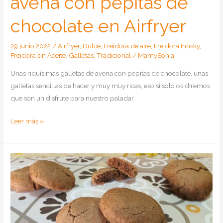
avena con pepitas de
chocolate en Airfryer
29 junio 2022
/
Airfryer
,
Dulce
,
Freidora de aire
,
Freidora Innsky
,
Freidora sin Aceite
,
Galletas
,
Tradicional
/
MamySonia
Unas riquísimas galletas de avena con pepitas de chocolate, unas
galletas sencillas de hacer y muy muy ricas, eso si solo os diremos
que son un disfrute para nuestro paladar.
Como
Leer más »
hacer
galletas
de
avena
con
pepitas
de
chocolate