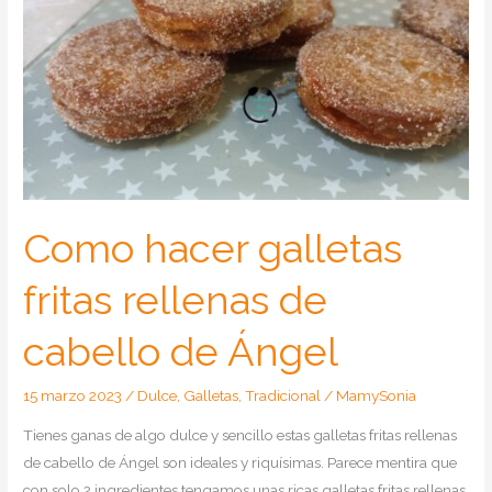
Como hacer galletas
fritas rellenas de
cabello de Ángel
15 marzo 2023
/
Dulce
,
Galletas
,
Tradicional
/
MamySonia
Tienes ganas de algo dulce y sencillo estas galletas fritas rellenas
de cabello de Ángel son ideales y riquísimas. Parece mentira que
con solo 2 ingredientes tengamos unas ricas galletas fritas rellenas