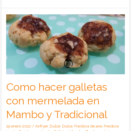
hacer
galletas
sin
mantequilla
en
Freidora
de
Aire
y
Tradicional
Como hacer galletas
con mermelada en
Mambo y Tradicional
19 enero 2022
/
Airfryer
,
Dulce
,
Dulce
,
Freidora de aire
,
Freidora