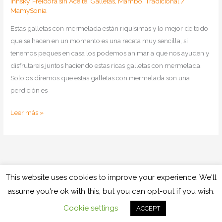
Innsky
,
Freidora sin Aceite
,
Galletas
,
Mambo
,
Tradicional
/
MamySonia
Estas galletas con mermelada están riquísimas y lo mejor de todo
que se hacen en un momento es una receta muy sencilla, si
tenemos peques en casa los podemos animar a que nos ayuden y
disfrutareis juntos haciendo estas ricas galletas con mermelada.
Solo os diremos que estas galletas con mermelada son una
perdición es
Como
Leer más »
hacer
galletas
con
mermelada
en
This website uses cookies to improve your experience. We'll
Copyright © 2026
Cocinando con Mamy
Mambo
assume you're ok with this, but you can opt-out if you wish.
y
Política de cookies
Política de privacidad
Aviso legal
Cookie settings
ACCEPT
Tradicional